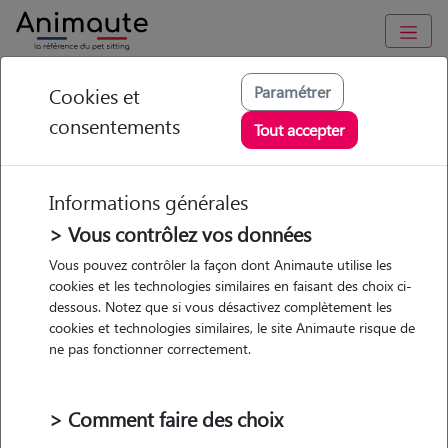
Animaute
/
Hauts-de-France
/
Oise
/
Lamorlaye
Paramétrer
Cookies et
consentements
Michael - Petsitter à
Tout accepter
LAMORLAYE
Informations générales
> Vous contrôlez vos données
• 40 ans
Vous pouvez contrôler la façon dont Animaute utilise les
cookies et les technologies similaires en faisant des choix ci-
dessous. Notez que si vous désactivez complètement les
cookies et technologies similaires, le site Animaute risque de
ne pas fonctionner correctement.
Pas d'animaux
Appartement
> Comment faire des choix