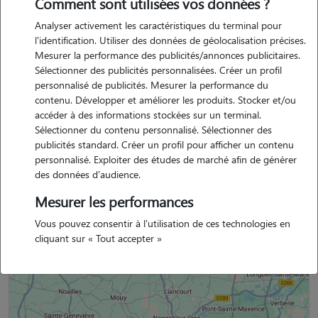
Comment sont utilisées vos données ?
j ai eu 3 chats dans ma vie. ils ont tous eu beaucoup d amour. je m
Analyser activement les caractéristiques du terminal pour
occupais des deux chiens de ma soeur quand elle était en vacances,
l'identification. Utiliser des données de géolocalisation précises.
un jack russel et un american staff. j ai un certain feeling avec les
Mesurer la performance des publicités/annonces publicitaires.
chats.
Sélectionner des publicités personnalisées. Créer un profil
personnalisé de publicités. Mesurer la performance du
contenu. Développer et améliorer les produits. Stocker et/ou
accéder à des informations stockées sur un terminal.
Sélectionner du contenu personnalisé. Sélectionner des
michael est un membre non professionnel.
publicités standard. Créer un profil pour afficher un contenu
personnalisé. Exploiter des études de marché afin de générer
des données d'audience.
Mesurer les performances
Situation géographique
Vous pouvez consentir à l'utilisation de ces technologies en
cliquant sur « Tout accepter »