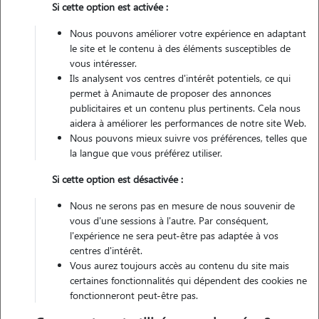
Si cette option est activée :
Non véhiculé
Nous pouvons améliorer votre expérience en adaptant
le site et le contenu à des éléments susceptibles de
Contacter
vous intéresser.
Ils analysent vos centres d'intérêt potentiels, ce qui
L'envoi d'une demande est sans engagement
permet à Animaute de proposer des annonces
publicitaires et un contenu plus pertinents. Cela nous
aidera à améliorer les performances de notre site Web.
Nous pouvons mieux suivre vos préférences, telles que
la langue que vous préférez utiliser.
Motivation
Si cette option est désactivée :
ayant perdu mon chat il y a peu de temps. j aimerai m occuper d
Nous ne serons pas en mesure de nous souvenir de
animaux. les vacances arrivant à grand pas, et sachant que c est dur
vous d'une sessions à l'autre. Par conséquent,
de faire garder son animal, je suis disponible. actuellement en maison
l'expérience ne sera peut-être pas adaptée à vos
centres d'intérêt.
en plein centre de lamorlaye, votre animal serra très bien chez moi.
Vous aurez toujours accès au contenu du site mais
certaines fonctionnalités qui dépendent des cookies ne
fonctionneront peut-être pas.
Expérience