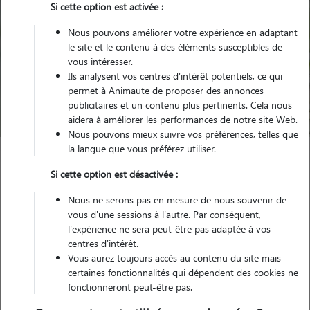
Si cette option est activée :
Nous pouvons améliorer votre expérience en adaptant
le site et le contenu à des éléments susceptibles de
Pour quel animal ?
vous intéresser.
Ils analysent vos centres d'intérêt potentiels, ce qui
permet à Animaute de proposer des annonces
Trouver mon Pet Sitter
publicitaires et un contenu plus pertinents. Cela nous
aidera à améliorer les performances de notre site Web.
Nous pouvons mieux suivre vos préférences, telles que
la langue que vous préférez utiliser.
Garde animaux
France
Auvergne-Rhône-Alpes
Allier
Si cette option est désactivée :
Lapalisse
Nous ne serons pas en mesure de nous souvenir de
vous d'une sessions à l'autre. Par conséquent,
l'expérience ne sera peut-être pas adaptée à vos
centres d'intérêt.
Nos promeneurs et familles d'accueil
Vous aurez toujours accès au contenu du site mais
à Lapalisse (03120)
certaines fonctionnalités qui dépendent des cookies ne
fonctionneront peut-être pas.