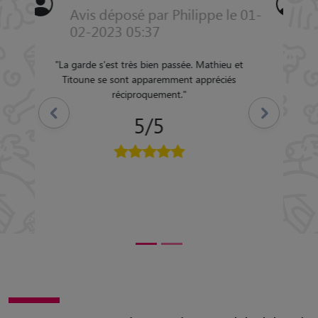
Avis déposé par Anne le 31-08-
2022 06:44
"
Malgré un début difficile (adaptation), mon
chien a passé un excellent séjour, les photos
m ont permis de suivre ses activités et ses
jeux . Il a été très heureux. Camille est une
Précédent
Suivant
femme disponible et à l écoute des maîtres
et des animaux. Un grand merci , je
recommande.
"
5/5