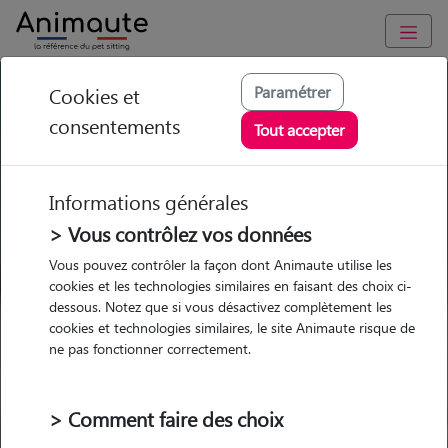
GARDE ANIMAUX à Lapalisse : Garde chien et chat en famille
Paramétrer
Cookies et
ou à domicile, visites et promenades
consentements
Tout accepter
Trouvez une garde animaux à
Lapalisse
Informations générales
Parmi nos 1 pet-sitters à Lapalisse
> Vous contrôlez vos données
Vous pouvez contrôler la façon dont Animaute utilise les
cookies et les technologies similaires en faisant des choix ci-
dessous. Notez que si vous désactivez complètement les
cookies et technologies similaires, le site Animaute risque de
Garde
Garde
Promenades
Promenades
ne pas fonctionner correctement.
chez le Pet Sitter
chez le Pet Sitter
Visites
Visites
> Comment faire des choix