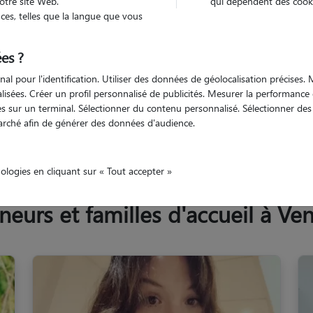
otre site Web.
qui dépendent des cooki
Trouv
es, telles que la langue que vous
es ?
Trouvez votre pet sitter
nal pour l'identification. Utiliser des données de géolocalisation précises
nalisées. Créer un profil personnalisé de publicités. Mesurer la performanc
 sur un terminal. Sélectionner du contenu personnalisé. Sélectionner des p
arché afin de générer des données d'audience.
Allier
Vendat
nologies en cliquant sur « Tout accepter »
urs et familles d'accueil à Ve