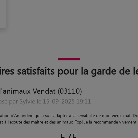
ires satisfaits pour la garde de 
d'animaux Vendat (03110)
osé par ANNIE le 21-08-2023 08:21
atisfaite de l accueil et de la garde de Tiny pendant ces 3 jours. Alexia e
s de Tiny, promenades, jeux avec leur adorable chien Newton. Je leur reco
loulou.
"