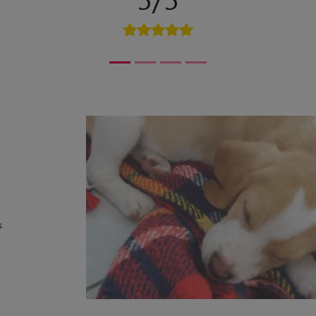
5/5
s