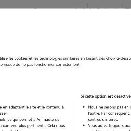
Comment ça marche ?
Recherche
à Vendat : Garde chien et chat en famille ou à domicile, visite
 animaux à
ise les cookies et les technologies similaires en faisant des choix ci-des
Garde
Garde
ute risque de ne pas fonctionner correctement.
chez le Pet Sitter
chez le Pet Sitter
 à Vendat
Si cette option est désactivé
 en adaptant le site et le contenu à
Nous ne serons pas en 
sser.
l'autre. Par conséquent,
Pou
tiels, ce qui permet à Animaute de
centres d'intérêt.
n contenu plus pertinents. Cela nous
Vous aurez toujours accè