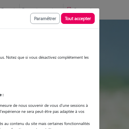
Favoris
Devenir pet sitter
Connexion
Paramétrer
Tout accepter
s et promenades
sous. Notez que si vous désactivez complètement les
Promenades
Promenades
Visites
Visites
e :
mesure de nous souvenir de vous d'une sessions à
 l'expérience ne sera peut-être pas adaptée à vos
r quel animal ?
s au contenu du site mais certaines fonctionnalités