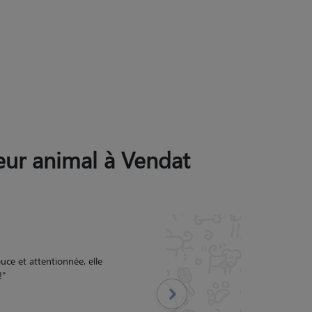
leur animal à Vendat
t son compagnon ont été
nfierai sans hésiter mon
Suivant