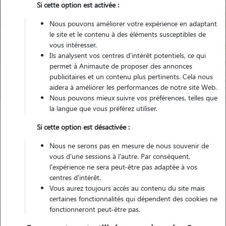
Si cette option est activée :
Nous pouvons améliorer votre expérience en adaptant
le site et le contenu à des éléments susceptibles de
Pour quel animal ?
vous intéresser.
Ils analysent vos centres d'intérêt potentiels, ce qui
permet à Animaute de proposer des annonces
Trouver mon Pet Sitter
publicitaires et un contenu plus pertinents. Cela nous
aidera à améliorer les performances de notre site Web.
Nous pouvons mieux suivre vos préférences, telles que
la langue que vous préférez utiliser.
Garde animaux
France
Ile-de-France
Yvelines
Le Pecq
Si cette option est désactivée :
Nous ne serons pas en mesure de nous souvenir de
Nos familles d'accueil à Le Pecq
vous d'une sessions à l'autre. Par conséquent,
l'expérience ne sera peut-être pas adaptée à vos
(78230)
centres d'intérêt.
Vous aurez toujours accès au contenu du site mais
certaines fonctionnalités qui dépendent des cookies ne
fonctionneront peut-être pas.