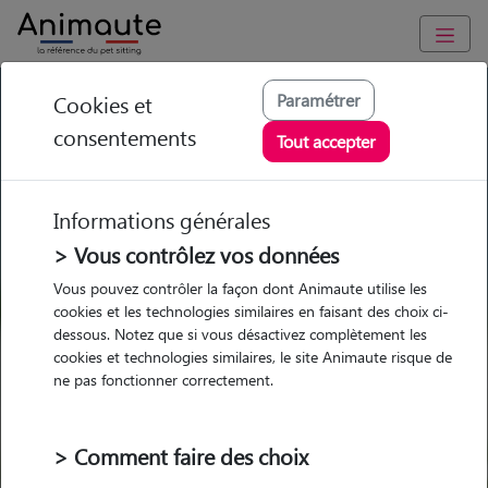
GARDE ANIMAUX à Le Pecq : Garde chien et chat en famille ou
Paramétrer
Cookies et
à domicile, visites et promenades
consentements
Tout accepter
Trouvez une garde animaux à
Le Pecq
Informations générales
Parmi nos 19 pet-sitters à Le Pecq
> Vous contrôlez vos données
Vous pouvez contrôler la façon dont Animaute utilise les
cookies et les technologies similaires en faisant des choix ci-
dessous. Notez que si vous désactivez complètement les
cookies et technologies similaires, le site Animaute risque de
Garde
Garde
Promenades
Promenades
ne pas fonctionner correctement.
chez le Pet Sitter
chez le Pet Sitter
Visites
Visites
> Comment faire des choix