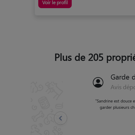
Voir le profil
Plus de 205 proprié
Garde d
Avis dép
"
Anaïs nous a très bien 
qui est crain
Précédent