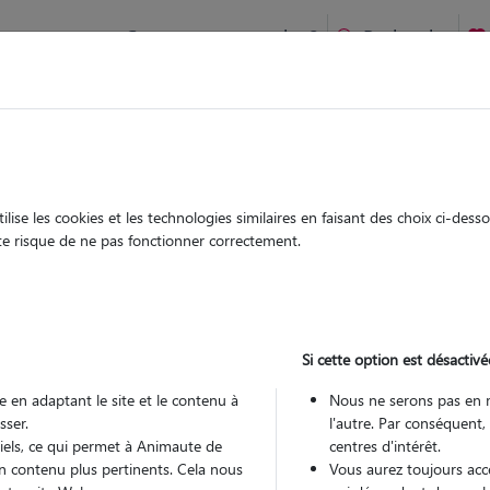
Comment ça marche ?
Recherche
 à Lille : Garde chien et chat en famille ou à domicile, visites
 animaux à
ise les cookies et les technologies similaires en faisant des choix ci-des
Garde
Garde
ute risque de ne pas fonctionner correctement.
chez le Pet Sitter
chez le Pet Sitter
s à Lille
Si cette option est désactivé
 en adaptant le site et le contenu à
Nous ne serons pas en 
sser.
l'autre. Par conséquent,
Pou
tiels, ce qui permet à Animaute de
centres d'intérêt.
n contenu plus pertinents. Cela nous
Vous aurez toujours accè