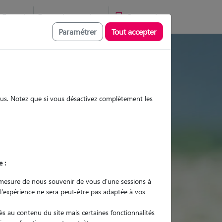
Favoris
Devenir pet sitter
Connexion
Paramétrer
Tout accepter
 et promenades
sous. Notez que si vous désactivez complètement les
Promenades
Promenades
Visites
Visites
e :
mesure de nous souvenir de vous d'une sessions à
 l'expérience ne sera peut-être pas adaptée à vos
r quel animal ?
s au contenu du site mais certaines fonctionnalités