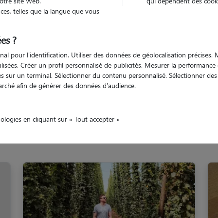
otre site Web.
qui dépendent des cooki
Trouv
es, telles que la langue que vous
es ?
Trouvez votre pet sitter
nal pour l'identification. Utiliser des données de géolocalisation précises
nalisées. Créer un profil personnalisé de publicités. Mesurer la performanc
 sur un terminal. Sélectionner du contenu personnalisé. Sélectionner des p
arché afin de générer des données d'audience.
rd
Lille
nologies en cliquant sur « Tout accepter »
s familles d'accueil à Lille (590