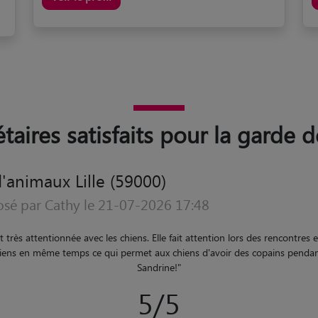
taires satisfaits pour la garde de
'animaux Lille (59000)
osé par Gaëlle le 15-07-2026 17:04
accueilli avec mon chat. J'ai eu des nouvelles et de très belles photos trè
tif était bien à l'aise et tranquille. Anaïs est très pro et sympathique ! Je
5/5