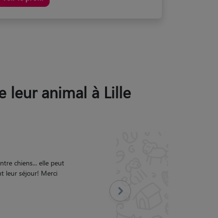
 leur animal à Lille
s régulièrement. Mon chat
 recommande !
"
Suivant