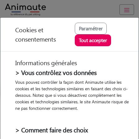
GARDE ANIMAUX à Valenciennes : Garde chien et chat en
Paramétrer
Cookies et
famille ou à domicile, visites et promenades
consentements
Tout accepter
Trouvez une garde animaux à
Valenciennes
Informations générales
Parmi nos 46 pet-sitters à
> Vous contrôlez vos données
Valenciennes
Vous pouvez contrôler la façon dont Animaute utilise les
cookies et les technologies similaires en faisant des choix ci-
dessous. Notez que si vous désactivez complètement les
cookies et technologies similaires, le site Animaute risque de
ne pas fonctionner correctement.
Garde
Garde
Promenades
Promenades
chez le Pet Sitter
chez le Pet Sitter
Visites
Visites
> Comment faire des choix