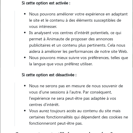
Si cette option est activée :
Nous pouvons améliorer votre expérience en adaptant
le site et le contenu à des éléments susceptibles de
vous intéresser.
Ils analysent vos centres d'intérêt potentiels, ce qui
Pour quel animal ?
permet à Animaute de proposer des annonces
publicitaires et un contenu plus pertinents. Cela nous
aidera à améliorer les performances de notre site Web.
Trouver mon Pet Sitter
Nous pouvons mieux suivre vos préférences, telles que
la langue que vous préférez utiliser.
Si cette option est désactivée :
Garde animaux
France
Hauts-de-France
Nord
Nous ne serons pas en mesure de nous souvenir de
Valenciennes
vous d'une sessions à l'autre. Par conséquent,
l'expérience ne sera peut-être pas adaptée à vos
centres d'intérêt.
Nos familles d'accueil à Valenciennes
Vous aurez toujours accès au contenu du site mais
(59300)
certaines fonctionnalités qui dépendent des cookies ne
fonctionneront peut-être pas.