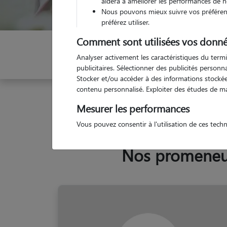
aidera à améliorer les performances de n
Nous pouvons mieux suivre vos préférenc
préférez utiliser.
Comment sont utilisées vos donné
Indiquez vos dates
Analyser activement les caractéristiques du termi
publicitaires. Sélectionner des publicités person
Stocker et/ou accéder à des informations stockées
contenu personnalisé. Exploiter des études de m
Garde animaux
France
Ile-de-France
Yvelin
Mesurer les performances
Vous pouvez consentir à l'utilisation de ces tech
Nos promeneurs