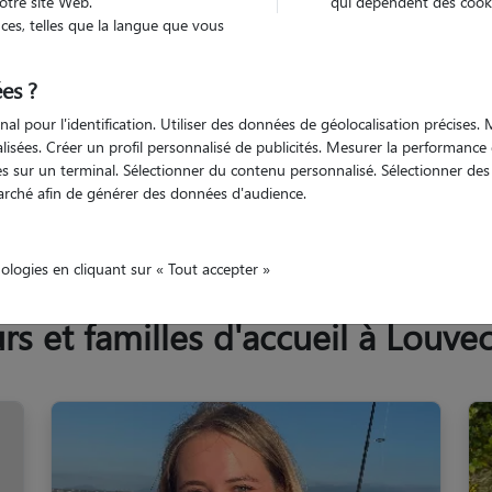
otre site Web.
qui dépendent des cooki
Trouv
es, telles que la langue que vous
es ?
Trouvez votre pet sitter
nal pour l'identification. Utiliser des données de géolocalisation précises
nalisées. Créer un profil personnalisé de publicités. Mesurer la performanc
 sur un terminal. Sélectionner du contenu personnalisé. Sélectionner des p
arché afin de générer des données d'audience.
es
Louveciennes
nologies en cliquant sur « Tout accepter »
 et familles d'accueil à Louve