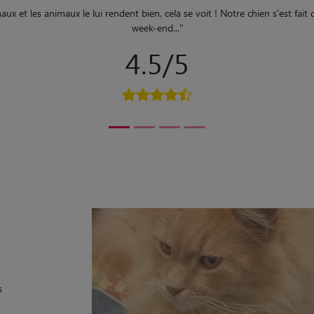
"
Edith connaît très bien les chats. Elle est très attentive à leur bien-être,
"
5/5
s