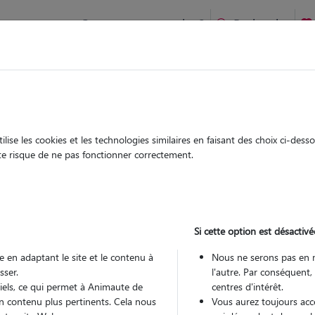
Comment ça marche ?
Recherche
ouveciennes : Garde chien et chat en famille ou à domicile, vis
 animaux à
ise les cookies et les technologies similaires en faisant des choix ci-des
Garde
Garde
ute risque de ne pas fonctionner correctement.
chez le Pet Sitter
chez le Pet Sitter
 à
Si cette option est désactivé
 en adaptant le site et le contenu à
Nous ne serons pas en 
sser.
l'autre. Par conséquent,
Pou
tiels, ce qui permet à Animaute de
centres d'intérêt.
n contenu plus pertinents. Cela nous
Vous aurez toujours accè