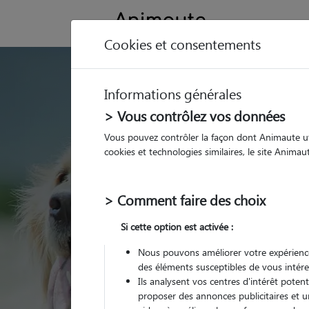
Cookies et consentements
GARDE ANIMAUX à L
Informations générales
Trouvez une garde
> Vous contrôlez vos données
Louveciennes
Vous pouvez contrôler la façon dont Animaute util
cookies et technologies similaires, le site Anima
Parmi nos 8 pet-sitters
Louveciennes
> Comment faire des choix
Si cette option est activée :
Nous pouvons améliorer votre expérience
des éléments susceptibles de vous intére
Ils analysent vos centres d'intérêt poten
proposer des annonces publicitaires et u