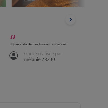
“
“
Quiri e
Ulysse a été de très bonne compagnie !
🥰
Garde réalisée par
mélanie 78230