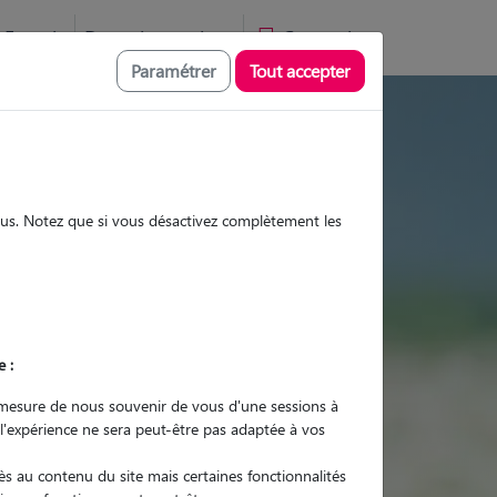
Favoris
Devenir pet sitter
Connexion
Paramétrer
Tout accepter
ites et promenades
sous. Notez que si vous désactivez complètement les
Promenades
Promenades
Visites
Visites
e :
mesure de nous souvenir de vous d'une sessions à
 l'expérience ne sera peut-être pas adaptée à vos
r quel animal ?
s au contenu du site mais certaines fonctionnalités