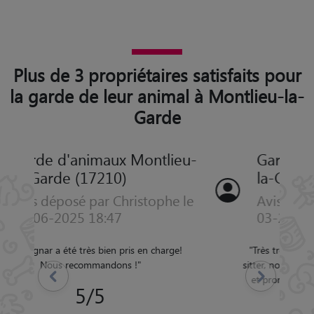
Plus de 3 propriétaires satisfaits pour
la garde de leur animal à Montlieu-la-
Garde
Garde d'animaux Montlieu-
la-Garde (17210)
Avis déposé par Christian le 01-
03-2023 11:00
"
Très très content de Audrey comme Pet
sitter, notre chien terre neuve a été accueilli
Précédent
Suivant
et promené et gardé dans d'excellentes
conditions.
"