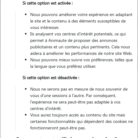
Si cette option est activée :
Nous pouvons améliorer votre expérience en adaptant
le site et le contenu à des éléments susceptibles de
vous intéresser.
Ils analysent vos centres d'intérêt potentiels, ce qui
Pour quel animal ?
permet à Animaute de proposer des annonces
publicitaires et un contenu plus pertinents. Cela nous
aidera à améliorer les performances de notre site Web.
Trouver mon Pet Sitter
Nous pouvons mieux suivre vos préférences, telles que
la langue que vous préférez utiliser.
Si cette option est désactivée :
Garde animaux
France
Nouvelle Aquitaine
Nous ne serons pas en mesure de nous souvenir de
Charente-Maritime
Montlieu-la-Garde
vous d'une sessions à l'autre. Par conséquent,
l'expérience ne sera peut-être pas adaptée à vos
centres d'intérêt.
Vous aurez toujours accès au contenu du site mais
Nos promeneurs et familles d'accueil
certaines fonctionnalités qui dépendent des cookies ne
fonctionneront peut-être pas.
à Montlieu-la-Garde (17210)