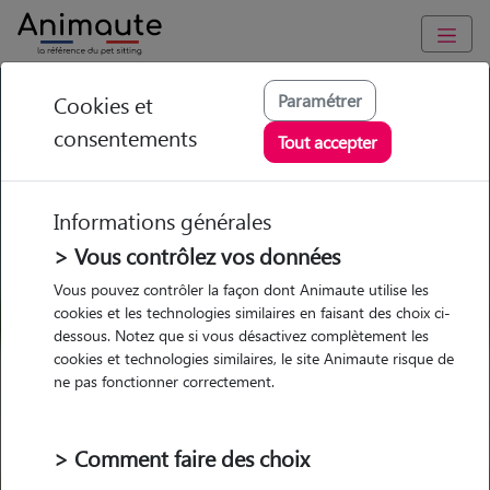
GARDE ANIMAUX à Montlieu-la-Garde : Garde chien et chat
Paramétrer
Cookies et
en famille ou à domicile, visites et promenades
consentements
Tout accepter
Trouvez une garde animaux à
Montlieu-la-Garde
Informations générales
Parmi nos 2 pet-sitters à Montlieu-
> Vous contrôlez vos données
la-Garde
Vous pouvez contrôler la façon dont Animaute utilise les
cookies et les technologies similaires en faisant des choix ci-
dessous. Notez que si vous désactivez complètement les
cookies et technologies similaires, le site Animaute risque de
ne pas fonctionner correctement.
Garde
Garde
Promenades
Promenades
chez le Pet Sitter
chez le Pet Sitter
Visites
Visites
> Comment faire des choix