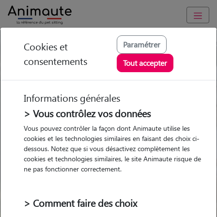
Paramétrer
Cookies et
Trouvez votre gardien idéal !
consentements
Tout accepter
Informations générales
Garde
Garde
Promenades
Promenades
chez le Pet Sitter
chez le Pet Sitter
> Vous contrôlez vos données
Visites
Visites
Vous pouvez contrôler la façon dont Animaute utilise les
cookies et les technologies similaires en faisant des choix ci-
dessous. Notez que si vous désactivez complètement les
cookies et technologies similaires, le site Animaute risque de
ne pas fonctionner correctement.
Pour quel animal ?
> Comment faire des choix