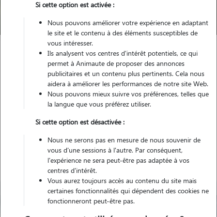
Si cette option est activée :
Trouver mon Pet Sitter
Nous pouvons améliorer votre expérience en adaptant
le site et le contenu à des éléments susceptibles de
vous intéresser.
Ils analysent vos centres d'intérêt potentiels, ce qui
Garde animaux
France
Nouvelle Aquitaine
permet à Animaute de proposer des annonces
Charente-Maritime
Montlieu-la-Garde
publicitaires et un contenu plus pertinents. Cela nous
aidera à améliorer les performances de notre site Web.
Nous pouvons mieux suivre vos préférences, telles que
la langue que vous préférez utiliser.
Nos gardiens à Montlieu-la-
Si cette option est désactivée :
Garde
Nous ne serons pas en mesure de nous souvenir de
vous d'une sessions à l'autre. Par conséquent,
l'expérience ne sera peut-être pas adaptée à vos
centres d'intérêt.
Vous aurez toujours accès au contenu du site mais
certaines fonctionnalités qui dépendent des cookies ne
fonctionneront peut-être pas.