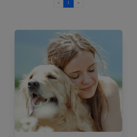
«
1
»