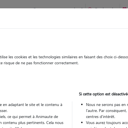
Comment ça marche ?
Recherche
er-Haute-Pierre : Garde chien et chat en famille ou à domicile
 animaux à
erre
ise les cookies et les technologies similaires en faisant des choix ci-des
Garde
Garde
ute risque de ne pas fonctionner correctement.
chez le Pet Sitter
chez le Pet Sitter
à Mouthier-
Si cette option est désactivé
 en adaptant le site et le contenu à
Nous ne serons pas en 
sser.
l'autre. Par conséquent,
Pou
tiels, ce qui permet à Animaute de
centres d'intérêt.
n contenu plus pertinents. Cela nous
Vous aurez toujours accè