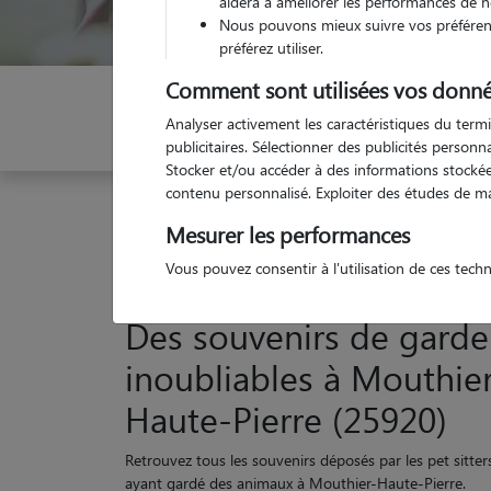
aidera à améliorer les performances de n
Nous pouvons mieux suivre vos préférenc
préférez utiliser.
Comment sont utilisées vos donné
Indiquez vos dates
Analyser activement les caractéristiques du termi
publicitaires. Sélectionner des publicités person
Stocker et/ou accéder à des informations stockées
contenu personnalisé. Exploiter des études de m
Garde animaux
France
Bourgogne-Franche-C
Mesurer les performances
Vous pouvez consentir à l'utilisation de ces tech
Des souvenirs de garde
inoubliables à Mouthier
Haute-Pierre (25920)
Retrouvez tous les souvenirs déposés par les pet sitter
ayant gardé des animaux à Mouthier-Haute-Pierre.