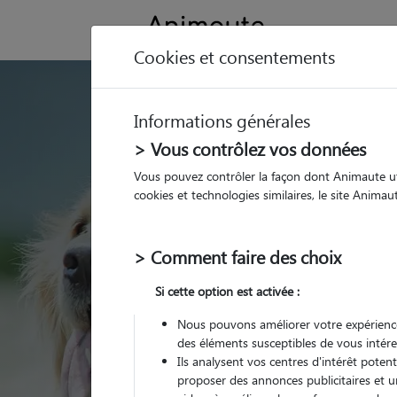
Cookies et consentements
GARDE ANIMAUX à Mouthi
Informations générales
Trouvez une garde
> Vous contrôlez vos données
Mouthier-Haute-Pi
Vous pouvez contrôler la façon dont Animaute util
cookies et technologies similaires, le site Anima
Parmi nos pet-sitters 
Haute-Pierre
> Comment faire des choix
Si cette option est activée :
Nous pouvons améliorer votre expérience
des éléments susceptibles de vous intére
Ils analysent vos centres d'intérêt poten
proposer des annonces publicitaires et u