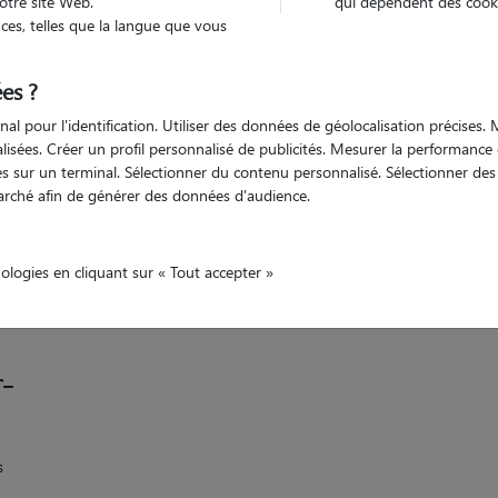
otre site Web.
qui dépendent des cooki
Trouv
es, telles que la langue que vous
es ?
Trouvez votre pet sitter
nal pour l'identification. Utiliser des données de géolocalisation précises
nalisées. Créer un profil personnalisé de publicités. Mesurer la performanc
 sur un terminal. Sélectionner du contenu personnalisé. Sélectionner des p
arché afin de générer des données d'audience.
omte
Doubs
Mouthier-Haute-Pierre
nologies en cliquant sur « Tout accepter »
-
s