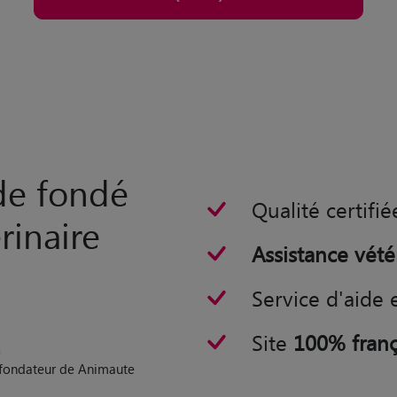
rde fondé
Qualité certifié
rinaire
Assistance vété
Service d'aide 
Site
100% franç
n
o-fondateur de Animaute