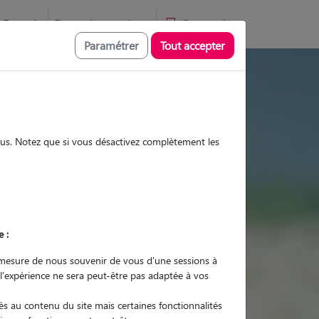
Favoris
Devenir pet sitter
Connexion
Paramétrer
Tout accepter
, visites et promenades
sous. Notez que si vous désactivez complètement les
Promenades
Promenades
Visites
Visites
e :
mesure de nous souvenir de vous d'une sessions à
 l'expérience ne sera peut-être pas adaptée à vos
r quel animal ?
s au contenu du site mais certaines fonctionnalités