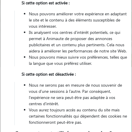
Si cette option est activée :
Nous pouvons améliorer votre expérience en adaptant
le site et le contenu à des éléments susceptibles de
vous intéresser.
Ils analysent vos centres d'intérêt potentiels, ce qui
Pour quel animal ?
permet à Animaute de proposer des annonces
publicitaires et un contenu plus pertinents. Cela nous
aidera à améliorer les performances de notre site Web.
Trouver mon Pet Sitter
Nous pouvons mieux suivre vos préférences, telles que
la langue que vous préférez utiliser.
Si cette option est désactivée :
Garde animaux
France
Pays-de-la-Loire
Sarthe
Nous ne serons pas en mesure de nous souvenir de
Pontvallain
vous d'une sessions à l'autre. Par conséquent,
l'expérience ne sera peut-être pas adaptée à vos
centres d'intérêt.
Vous aurez toujours accès au contenu du site mais
Nos promeneurs et familles d'accueil
certaines fonctionnalités qui dépendent des cookies ne
fonctionneront peut-être pas.
à Pontvallain (72510)