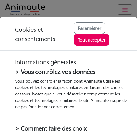
GARDE ANIMAUX à Pontvallain : Garde chien et chat en famille
Paramétrer
Cookies et
ou à domicile, visites et promenades
consentements
Tout accepter
Trouvez une garde animaux à
Pontvallain
Informations générales
Parmi nos 4 pet-sitters à
> Vous contrôlez vos données
Pontvallain
Vous pouvez contrôler la façon dont Animaute utilise les
cookies et les technologies similaires en faisant des choix ci-
dessous. Notez que si vous désactivez complètement les
cookies et technologies similaires, le site Animaute risque de
ne pas fonctionner correctement.
Garde
Garde
Promenades
Promenades
chez le Pet Sitter
chez le Pet Sitter
Visites
Visites
> Comment faire des choix