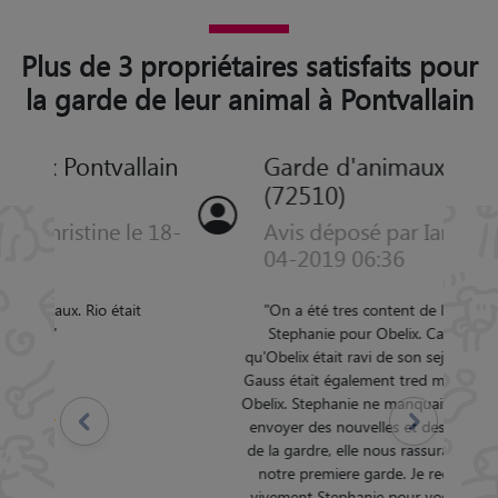
Plus de 3 propriétaires satisfaits pour
la garde de leur animal à Pontvallain
Garde d'animaux Pontvallain
(72510)
Avis déposé par Ianjatiana le 16-
04-2019 06:36
"
On a été tres content de l'accueil de
Stephanie pour Obelix. Ca se voyait
qu'Obelix était ravi de son sejour chez elle,
Gauss était également tred mignon envers
Obelix. Stephanie ne manquait pas de nous
Précédent
Suivant
envoyer des nouvelles et des photos lors
de la gardre, elle nous rassurait car c etait
notre premiere garde. Je recommande
vivement Stephanie pour vos prochaines