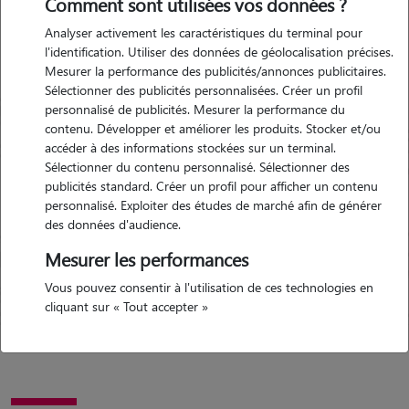
Comment sont utilisées vos données ?
Bessin-Huppain
Analyser activement les caractéristiques du terminal pour
l'identification. Utiliser des données de géolocalisation précises.
Mesurer la performance des publicités/annonces publicitaires.
Garde d'animaux Port-en-
Garde d
Sélectionner des publicités personnalisées. Créer un profil
Bessin-Huppain (14520)
Bessin-
personnalisé de publicités. Mesurer la performance du
Avis déposé par Kevin le 22-04-
Avis dépo
contenu. Développer et améliorer les produits. Stocker et/ou
2023 05:05
08-2018 
accéder à des informations stockées sur un terminal.
Sélectionner du contenu personnalisé. Sélectionner des
publicités standard. Créer un profil pour afficher un contenu
"
Tout c'est très bien passé, nous
"
tout c'est t
personnalisé. Exploiter des études de marché afin de générer
recommandons ! :)
"
disponible, 
des données d'audience.
Précédent
Suivant
Aurélien. enc
5/5
Mesurer les performances
Vous pouvez consentir à l'utilisation de ces technologies en
cliquant sur « Tout accepter »