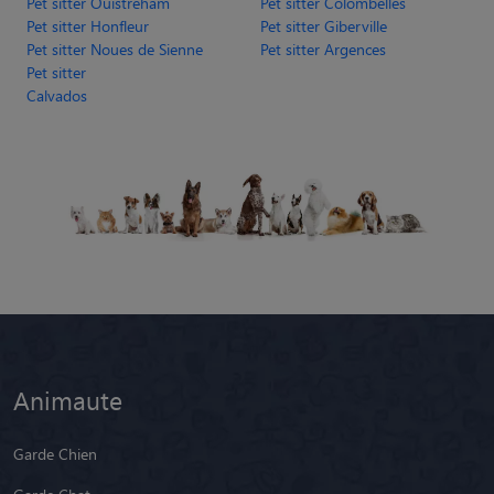
Pet sitter Vire Normandie
Pet sitter Bayeux
Pet sitter Ifs
Pet sitter Mondeville
Pet sitter Ouistreham
Pet sitter Colombelles
Pet sitter Honfleur
Pet sitter Giberville
Pet sitter Noues de Sienne
Pet sitter Argences
Pet sitter
Calvados
Animaute