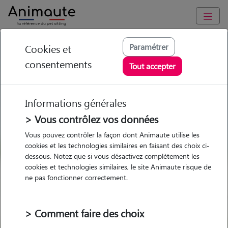
GARDE ANIMAUX à Port-en-Bessin-Huppain : Garde chien et
Paramétrer
Cookies et
chat en famille ou à domicile, visites et promenades
consentements
Tout accepter
Trouvez une garde animaux à
Port-en-Bessin-Huppain
Informations générales
Parmi nos pet-sitters à Port-en-
> Vous contrôlez vos données
Bessin-Huppain
Vous pouvez contrôler la façon dont Animaute utilise les
cookies et les technologies similaires en faisant des choix ci-
dessous. Notez que si vous désactivez complètement les
cookies et technologies similaires, le site Animaute risque de
ne pas fonctionner correctement.
Garde
Garde
Promenades
Promenades
chez le Pet Sitter
chez le Pet Sitter
Visites
Visites
> Comment faire des choix