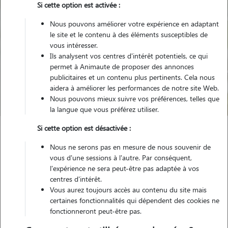
Si cette option est activée :
Nous pouvons améliorer votre expérience en adaptant
le site et le contenu à des éléments susceptibles de
vous intéresser.
Ils analysent vos centres d'intérêt potentiels, ce qui
Pour quel animal ?
permet à Animaute de proposer des annonces
publicitaires et un contenu plus pertinents. Cela nous
aidera à améliorer les performances de notre site Web.
Trouver mon Pet Sitter
Nous pouvons mieux suivre vos préférences, telles que
la langue que vous préférez utiliser.
Si cette option est désactivée :
Garde animaux
France
Hauts-de-France
Calvados
Nous ne serons pas en mesure de nous souvenir de
Port-en-Bessin-Huppain
vous d'une sessions à l'autre. Par conséquent,
l'expérience ne sera peut-être pas adaptée à vos
centres d'intérêt.
Vous aurez toujours accès au contenu du site mais
certaines fonctionnalités qui dépendent des cookies ne
Plus de 3 propriétaires satisfaits pour
fonctionneront peut-être pas.
la garde de leur animal à Port-en-