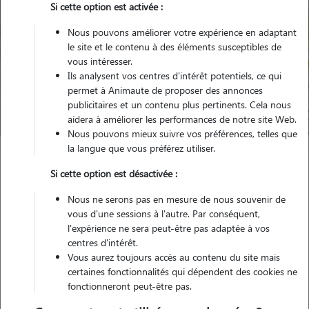
Si cette option est activée :
Nous pouvons améliorer votre expérience en adaptant
le site et le contenu à des éléments susceptibles de
Pour quel animal ?
vous intéresser.
Ils analysent vos centres d'intérêt potentiels, ce qui
permet à Animaute de proposer des annonces
Trouver mon Pet Sitter
publicitaires et un contenu plus pertinents. Cela nous
aidera à améliorer les performances de notre site Web.
Nous pouvons mieux suivre vos préférences, telles que
la langue que vous préférez utiliser.
Garde animaux
France
Occitanie
Hérault
Poussan
Si cette option est désactivée :
Nous ne serons pas en mesure de nous souvenir de
vous d'une sessions à l'autre. Par conséquent,
l'expérience ne sera peut-être pas adaptée à vos
Nos promeneurs et familles d'accueil
centres d'intérêt.
à Poussan (34560)
Vous aurez toujours accès au contenu du site mais
certaines fonctionnalités qui dépendent des cookies ne
fonctionneront peut-être pas.