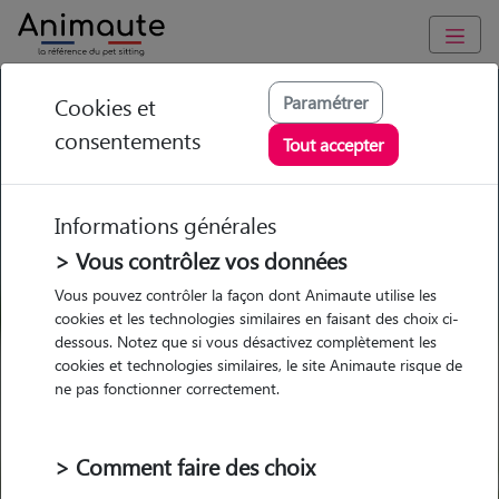
GARDE ANIMAUX à Poussan : Garde chien et chat en famille
Paramétrer
Cookies et
ou à domicile, visites et promenades
consentements
Tout accepter
Trouvez une garde animaux à
Poussan
Informations générales
Parmi nos 3 pet-sitters à Poussan
> Vous contrôlez vos données
Vous pouvez contrôler la façon dont Animaute utilise les
cookies et les technologies similaires en faisant des choix ci-
dessous. Notez que si vous désactivez complètement les
cookies et technologies similaires, le site Animaute risque de
Garde
Garde
Promenades
Promenades
ne pas fonctionner correctement.
chez le Pet Sitter
chez le Pet Sitter
Visites
Visites
> Comment faire des choix