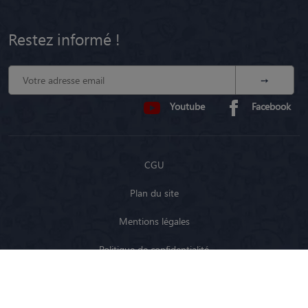
Restez informé !
Youtube
Facebook
CGU
Plan du site
Mentions légales
Politique de confidentialité
Modalités de référencement et transparence
Fonctionnement en Belgique