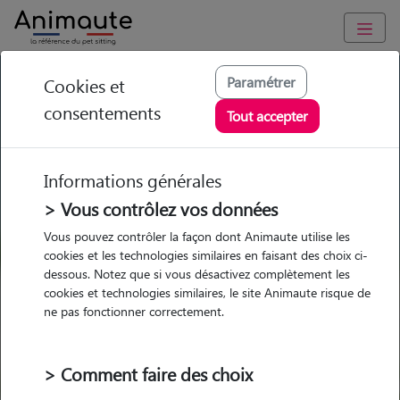
GARDE ANIMAUX à Prissé : Garde chien et chat en famille ou à
Paramétrer
Cookies et
domicile, visites et promenades
consentements
Tout accepter
Trouvez une garde animaux à
Prissé
Informations générales
Parmi nos 6 pet-sitters à Prissé
> Vous contrôlez vos données
Vous pouvez contrôler la façon dont Animaute utilise les
cookies et les technologies similaires en faisant des choix ci-
dessous. Notez que si vous désactivez complètement les
cookies et technologies similaires, le site Animaute risque de
Garde
Garde
Promenades
Promenades
ne pas fonctionner correctement.
chez le Pet Sitter
chez le Pet Sitter
Visites
Visites
> Comment faire des choix