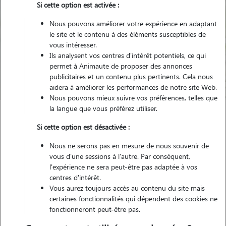
Si cette option est activée :
Nous pouvons améliorer votre expérience en adaptant
le site et le contenu à des éléments susceptibles de
Pour quel animal ?
vous intéresser.
Ils analysent vos centres d'intérêt potentiels, ce qui
permet à Animaute de proposer des annonces
Trouver mon Pet Sitter
publicitaires et un contenu plus pertinents. Cela nous
aidera à améliorer les performances de notre site Web.
Nous pouvons mieux suivre vos préférences, telles que
la langue que vous préférez utiliser.
Garde animaux
France
Bourgogne-Franche-Comte
Si cette option est désactivée :
Saône-et-Loire
Prissé
Nous ne serons pas en mesure de nous souvenir de
vous d'une sessions à l'autre. Par conséquent,
l'expérience ne sera peut-être pas adaptée à vos
centres d'intérêt.
Nos promeneurs et familles d'accueil
Vous aurez toujours accès au contenu du site mais
à Prissé (71960)
certaines fonctionnalités qui dépendent des cookies ne
fonctionneront peut-être pas.