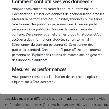
Comment sont utilisées vos données ?
Analyser activement les caractéristiques du terminal pour
Motivation
l'identification. Utiliser des données de géolocalisation précises.
Mesurer la performance des publicités/annonces publicitaires.
passionné du monde du chien, heureux propriétaire de 3 merveilleux
Sélectionner des publicités personnalisées. Créer un profil
loulous j'aimerais pouvoir apporter un peu de mon temps de balades
personnalisé de publicités. Mesurer la performance du
pour aider certains qui n'ont pas assez de temps pour sortir leur
contenu. Développer et améliorer les produits. Stocker et/ou
compagnon. et faire profiter les différents propriétaire de mon
accéder à des informations stockées sur un terminal.
Sélectionner du contenu personnalisé. Sélectionner des
expérience... je ne peux malheureusement accueillir chez moi, mais je
publicités standard. Créer un profil pour afficher un contenu
suis tout a fais prêt à me déplacer pour partir en promenade !
personnalisé. Exploiter des études de marché afin de générer
des données d'audience.
Mesurer les performances
Expérience
Vous pouvez consentir à l'utilisation de ces technologies en
en effet, j'ai 2 ans d'expériences en tant qu'agent de chenil au refuge
cliquant sur « Tout accepter »
spa "l'eden des 4 pattes", j'ai quelques réhabilitations a mon actif. je
peu aussi proposer des balader de socialisation, ayant aussi 3 chiens
sociables mais bien différents je saurais m'adapter a chaque individu
en fonction des ententes. j'ai travailler avec des chiots, adultes, sénior,