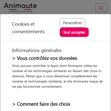
Animaute
/
Bourgogne-Franche-Comte
/
Saône-et-Loire
/
Prissé
Paramétrer
Cookies et
consentements
Nicolas - Petsitter à
Tout accepter
FUISSE
Informations générales
> Vous contrôlez vos données
• 27 ans
Vous pouvez contrôler la façon dont Animaute utilise les
cookies et les technologies similaires en faisant des choix ci-
dessous. Notez que si vous désactivez complètement les
cookies et technologies similaires, le site Animaute risque de
ne pas fonctionner correctement.
3 animaux
Appartement
> Comment faire des choix