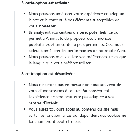
Si cette option est activée :
Nous pouvons améliorer votre expérience en adaptant
le site et le contenu à des éléments susceptibles de
Pour quel animal ?
vous intéresser.
Ils analysent vos centres d'intérêt potentiels, ce qui
permet à Animaute de proposer des annonces
Trouver mon Pet Sitter
publicitaires et un contenu plus pertinents. Cela nous
aidera à améliorer les performances de notre site Web.
Nous pouvons mieux suivre vos préférences, telles que
la langue que vous préférez utiliser.
Garde animaux
France
Occitanie
Gard
Pujaut
Si cette option est désactivée :
Nous ne serons pas en mesure de nous souvenir de
vous d'une sessions à l'autre. Par conséquent,
l'expérience ne sera peut-être pas adaptée à vos
Nos promeneurs et familles d'accueil
centres d'intérêt.
à Pujaut (30131)
Vous aurez toujours accès au contenu du site mais
certaines fonctionnalités qui dépendent des cookies ne
fonctionneront peut-être pas.