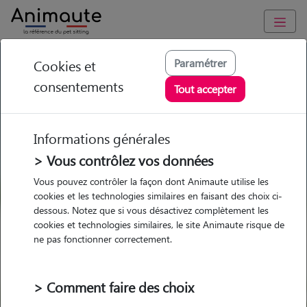
GARDE ANIMAUX à Pujaut : Garde chien et chat en famille ou
Paramétrer
Cookies et
à domicile, visites et promenades
consentements
Tout accepter
Trouvez une garde animaux à
Pujaut
Informations générales
Parmi nos 2 pet-sitters à Pujaut
> Vous contrôlez vos données
Vous pouvez contrôler la façon dont Animaute utilise les
cookies et les technologies similaires en faisant des choix ci-
dessous. Notez que si vous désactivez complètement les
cookies et technologies similaires, le site Animaute risque de
Garde
Garde
Promenades
Promenades
ne pas fonctionner correctement.
chez le Pet Sitter
chez le Pet Sitter
Visites
Visites
> Comment faire des choix