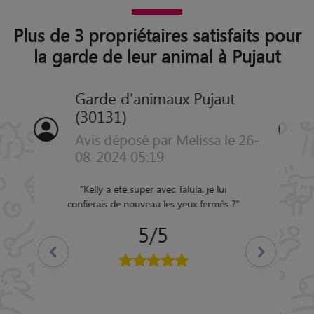
Plus de 3 propriétaires satisfaits pour
la garde de leur animal à Pujaut
Garde d'animaux Pujaut
(30131)
Avis déposé par PAULINE le 30-
10-2019 01:20
"
Un petsitter qui privilégie le bien être de
nos compagnons et est à leur écoute. Il est
très accueillant, gentil. Il envoie même des
petites photos pour nous dire comment se
sentent nos chiens. Vous pouvez lui confier
Précédent
Suivant
la garde de votre chien en tout confiance et
sérénité. Le cadre est agréable avec un
jardin spacieux et des espaces intérieurs
très confortable.
"