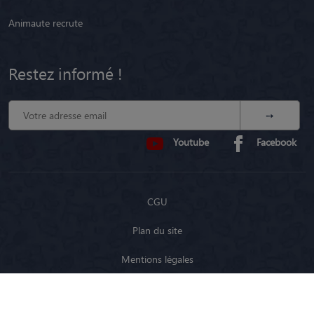
Animaute recrute
Restez informé !
Youtube
Facebook
CGU
Plan du site
Mentions légales
Politique de confidentialité