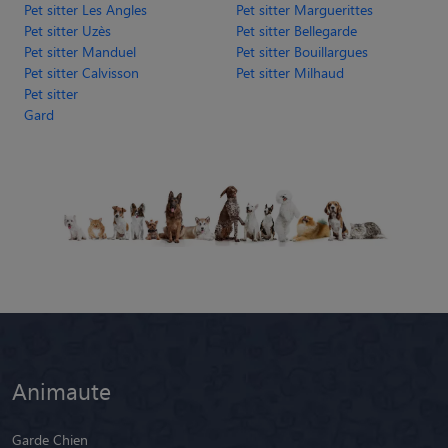
Pet sitter Les Angles
Pet sitter Marguerittes
Pet sitter Uzès
Pet sitter Bellegarde
Pet sitter Manduel
Pet sitter Bouillargues
Pet sitter Calvisson
Pet sitter Milhaud
Pet sitter
Gard
Animaute
Garde Chien