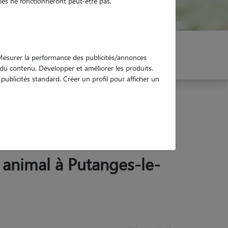
es ne fonctionneront peut-être pas.
er mon Pet Sitter
Réservez !
. Mesurer la performance des publicités/annonces
e du contenu. Développer et améliorer les produits.
ublicités standard. Créer un profil pour afficher un
r animal à Putanges-le-
-Lac (61210)