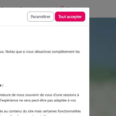
Favoris
Devenir pet sitter
Connexion
Paramétrer
Tout accepter
isites et promenades
sous. Notez que si vous désactivez complètement les
Promenades
Promenades
Visites
Visites
e :
mesure de nous souvenir de vous d'une sessions à
 l'expérience ne sera peut-être pas adaptée à vos
r quel animal ?
s au contenu du site mais certaines fonctionnalités