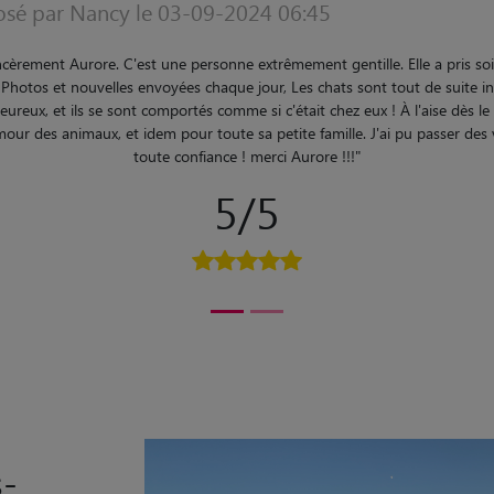
Avis déposé par Isabelle le 17-09-2
"
Trés satisfaite Mes 2 minettes sont trés jeunes et turbulent
m’a envoyé une photo de Popy et Pepsy m
5
s-