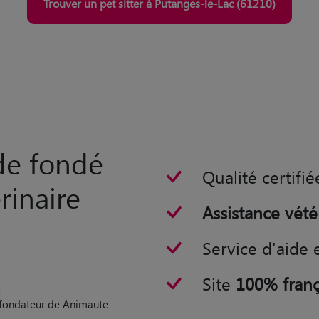
Trouver un pet sitter à Putanges-le-Lac (61210)
rde fondé
Qualité certifié
rinaire
Assistance vété
Service d'aide 
Site
100% franç
n
o-fondateur de Animaute