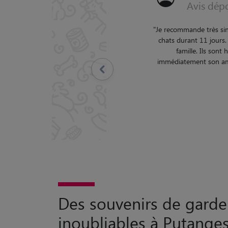
6:45
ement gentille. Elle a pris soin de s'occuper de mes 3
Les chats sont tout de suite intégrés dans leur vie de
était chez eux ! À l'aise dès le 1er jour. On sent
e famille. J'ai pu passer des vacances sereines et en
Précédent
Aurore !!!
"
Des souvenirs de garde
inoubliables à Putange