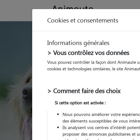
Cookies et consentements
GARDE ANIMAUX à Put
Informations générales
Trouvez une garde
> Vous contrôlez vos données
Putanges-le-Lac
Vous pouvez contrôler la façon dont Animaute util
cookies et technologies similaires, le site Anima
Parmi nos pet-sitters à
Lac
> Comment faire des choix
Si cette option est activée :
Nous pouvons améliorer votre expérience
des éléments susceptibles de vous intére
Ils analysent vos centres d'intérêt poten
proposer des annonces publicitaires et u