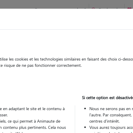
Comment ça marche ?
Recherche
anges-le-Lac : Garde chien et chat en famille ou à domicile, v
 animaux à
ise les cookies et les technologies similaires en faisant des choix ci-des
Garde
Garde
ute risque de ne pas fonctionner correctement.
chez le Pet Sitter
chez le Pet Sitter
 Putanges-le-
Si cette option est désactivé
 en adaptant le site et le contenu à
Nous ne serons pas en 
sser.
l'autre. Par conséquent,
Pou
tiels, ce qui permet à Animaute de
centres d'intérêt.
n contenu plus pertinents. Cela nous
Vous aurez toujours accè