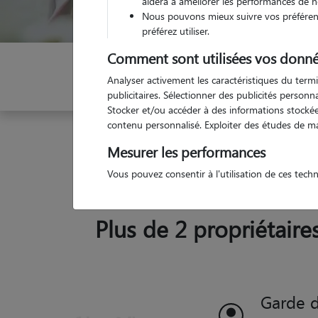
aidera à améliorer les performances de n
Nous pouvons mieux suivre vos préférenc
préférez utiliser.
Comment sont utilisées vos donné
Indiquez vos dates
Analyser activement les caractéristiques du termi
publicitaires. Sélectionner des publicités person
Stocker et/ou accéder à des informations stockées
contenu personnalisé. Exploiter des études de m
Garde animaux
France
Normandie
Orne
Mesurer les performances
Vous pouvez consentir à l'utilisation de ces tech
Plus de 2 propriétaire
c (61210)