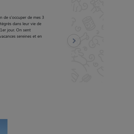
019 06:14
eS Claude L. S’en est trés bien occupée et pour me rassurer
erci de sa gentillesse et sa patience
"
/5
Suivant