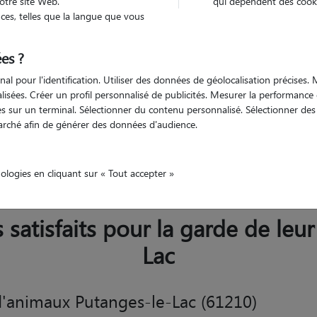
otre site Web.
qui dépendent des cooki
Trouv
es, telles que la langue que vous
es ?
Trouvez votre pet sitter
nal pour l'identification. Utiliser des données de géolocalisation précises
nalisées. Créer un profil personnalisé de publicités. Mesurer la performanc
 sur un terminal. Sélectionner du contenu personnalisé. Sélectionner des p
arché afin de générer des données d'audience.
Putanges-le-Lac
nologies en cliquant sur « Tout accepter »
s satisfaits pour la garde de leu
Lac
Garde d'animaux Putanges-le