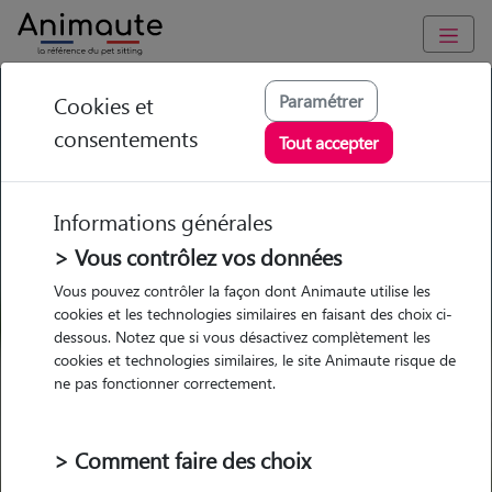
GARDE ANIMAUX à Ramonville-Saint-Agne : Garde chien et
Paramétrer
Cookies et
chat en famille ou à domicile, visites et promenades
consentements
Tout accepter
Trouvez une garde animaux à
Ramonville-Saint-Agne
Informations générales
Parmi nos 13 pet-sitters à
> Vous contrôlez vos données
Ramonville-Saint-Agne
Vous pouvez contrôler la façon dont Animaute utilise les
cookies et les technologies similaires en faisant des choix ci-
dessous. Notez que si vous désactivez complètement les
cookies et technologies similaires, le site Animaute risque de
ne pas fonctionner correctement.
Garde
Garde
Promenades
Promenades
chez le Pet Sitter
chez le Pet Sitter
Visites
Visites
> Comment faire des choix