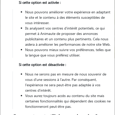
Si cette option est activée :
Nous pouvons améliorer votre expérience en adaptant
le site et le contenu à des éléments susceptibles de
vous intéresser.
Ils analysent vos centres d'intérêt potentiels, ce qui
Pour quel animal ?
permet à Animaute de proposer des annonces
publicitaires et un contenu plus pertinents. Cela nous
aidera à améliorer les performances de notre site Web.
Trouver mon Pet Sitter
Nous pouvons mieux suivre vos préférences, telles que
la langue que vous préférez utiliser.
Si cette option est désactivée :
Garde animaux
France
Occitanie
Haute-Garonne
Nous ne serons pas en mesure de nous souvenir de
Ramonville-Saint-Agne
vous d'une sessions à l'autre. Par conséquent,
l'expérience ne sera peut-être pas adaptée à vos
centres d'intérêt.
Vous aurez toujours accès au contenu du site mais
Nos promeneurs et familles d'accueil
certaines fonctionnalités qui dépendent des cookies ne
fonctionneront peut-être pas.
à Ramonville-Saint-Agne (31520)