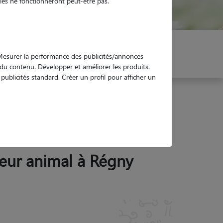
es ne fonctionneront peut-être pas.
er mon Pet Sitter
Réservez !
. Mesurer la performance des publicités/annonces
e du contenu. Développer et améliorer les produits.
ublicités standard. Créer un profil pour afficher un
 leur animal à Régny
04:45