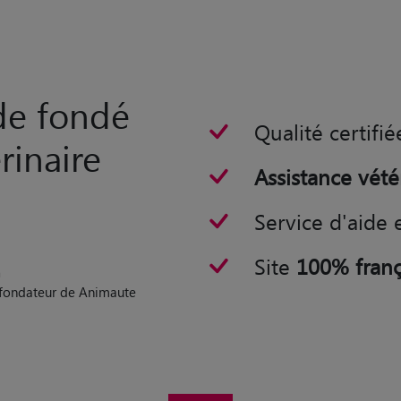
rde fondé
Qualité certifié
rinaire
Assistance vété
Service d'aide 
Site
100% franç
n
o-fondateur de Animaute