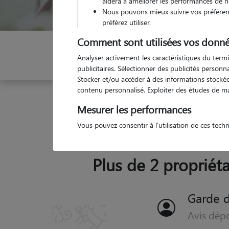
aidera à améliorer les performances de n
Nous pouvons mieux suivre vos préférenc
préférez utiliser.
Comment sont utilisées vos donné
Indiquez vos dates
Analyser activement les caractéristiques du termi
publicitaires. Sélectionner des publicités person
Stocker et/ou accéder à des informations stockées
contenu personnalisé. Exploiter des études de m
Garde animaux
France
Auvergne-Rhône-Alpes
Mesurer les performances
Vous pouvez consentir à l'utilisation de ces tech
Plus de 2 propriéta