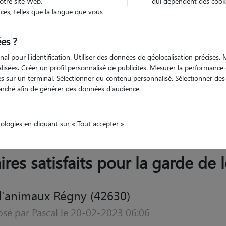
otre site Web.
qui dépendent des cooki
Trouv
es, telles que la langue que vous
es ?
Trouvez votre pet sitter
nal pour l'identification. Utiliser des données de géolocalisation précises
nalisées. Créer un profil personnalisé de publicités. Mesurer la performanc
 sur un terminal. Sélectionner du contenu personnalisé. Sélectionner des p
arché afin de générer des données d'audience.
Loire
Régny
nologies en cliquant sur « Tout accepter »
ires satisfaits pour la garde de
Garde d'animaux Régny (42630)
Avis déposé par Oceane le 01-09-2020 