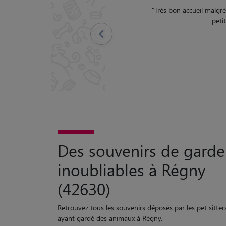
 rapidement aux messages. Filou a bien repris ses
ntôt pour une nouvelle garde.
"
Précédent
Des souvenirs de garde
inoubliables à Régny
(42630)
Retrouvez tous les souvenirs déposés par les pet sitter
ayant gardé des animaux à Régny.