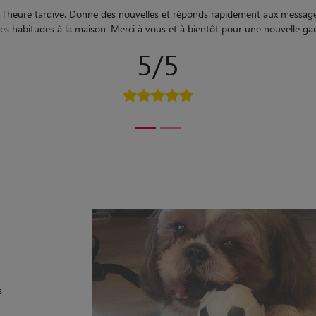
"
Pet sitter parfaite et professionnel je r
5/5
s