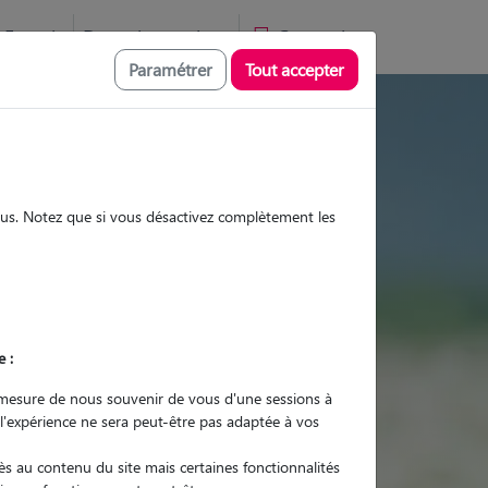
Favoris
Devenir pet sitter
Connexion
Paramétrer
Tout accepter
s et promenades
sous. Notez que si vous désactivez complètement les
Promenades
Promenades
Visites
Visites
e :
mesure de nous souvenir de vous d'une sessions à
 l'expérience ne sera peut-être pas adaptée à vos
r quel animal ?
s au contenu du site mais certaines fonctionnalités