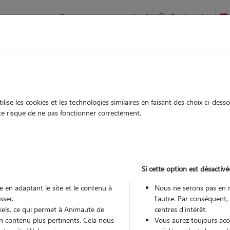
Comment ça marche ?
Recherche
à Régny : Garde chien et chat en famille ou à domicile, visite
 animaux à
ise les cookies et les technologies similaires en faisant des choix ci-des
Garde
Garde
ute risque de ne pas fonctionner correctement.
chez le Pet Sitter
chez le Pet Sitter
à Régny
Si cette option est désactivé
 en adaptant le site et le contenu à
Nous ne serons pas en 
sser.
l'autre. Par conséquent,
Pou
tiels, ce qui permet à Animaute de
centres d'intérêt.
n contenu plus pertinents. Cela nous
Vous aurez toujours accè