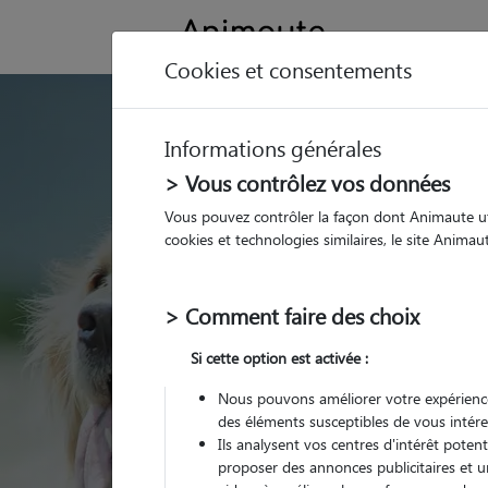
Cookies et consentements
GARDE ANIMAUX à Saint
Informations générales
Trouvez une garde
> Vous contrôlez vos données
Saint-Amant-Talle
Vous pouvez contrôler la façon dont Animaute util
cookies et technologies similaires, le site Anima
Parmi nos 7 pet-sitters 
Amant-Tallende
> Comment faire des choix
Si cette option est activée :
Nous pouvons améliorer votre expérience
des éléments susceptibles de vous intére
Ils analysent vos centres d'intérêt poten
proposer des annonces publicitaires et u