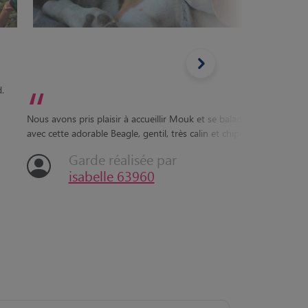
“
“
.
Nous av
énergiq
Nous avons pris plaisir à accueillir Mouk et se balader
sprint 
avec cette adorable Beagle, gentil, très calin et chipeur!
jour, e
Garde réalisée par
isabelle 63960