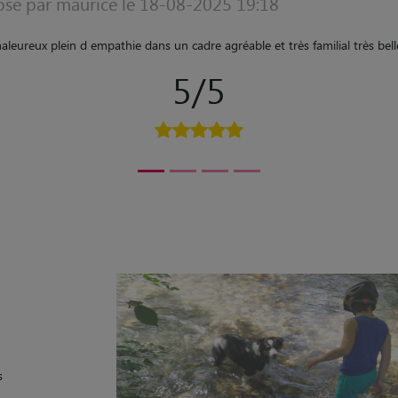
sé par Laetitia le 10-06-2025 17:58
ont très bien occupés de notre chien Tag et nous ont donné des nouvelle
première expérience de garde!! Et nous les en remercions et les recomm
5/5
)
s