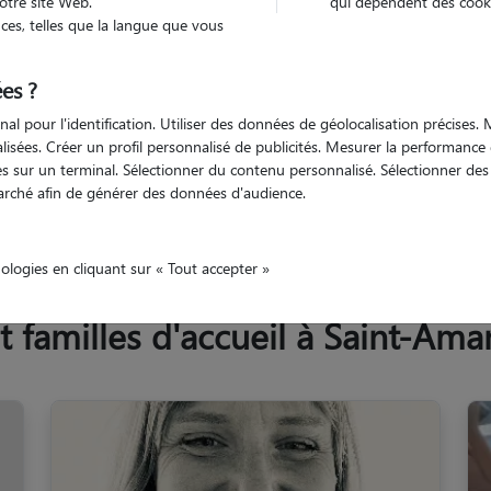
otre site Web.
qui dépendent des cooki
Trouv
es, telles que la langue que vous
es ?
Trouvez votre pet sitter
nal pour l'identification. Utiliser des données de géolocalisation précises
nalisées. Créer un profil personnalisé de publicités. Mesurer la performanc
 sur un terminal. Sélectionner du contenu personnalisé. Sélectionner des p
arché afin de générer des données d'audience.
Puy-de-Dôme
Saint-Amant-Tallende
nologies en cliquant sur « Tout accepter »
familles d'accueil à Saint-Ama