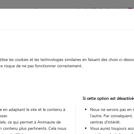
Comment ça marche ?
Recherche
-Amant-Tallende : Garde chien et chat en famille ou à domicile,
 animaux à
nde
ise les cookies et les technologies similaires en faisant des choix ci-des
Garde
Garde
ute risque de ne pas fonctionner correctement.
chez le Pet Sitter
chez le Pet Sitter
à Saint-
Si cette option est désactivé
 en adaptant le site et le contenu à
Nous ne serons pas en 
sser.
l'autre. Par conséquent,
Pou
tiels, ce qui permet à Animaute de
centres d'intérêt.
n contenu plus pertinents. Cela nous
Vous aurez toujours accè