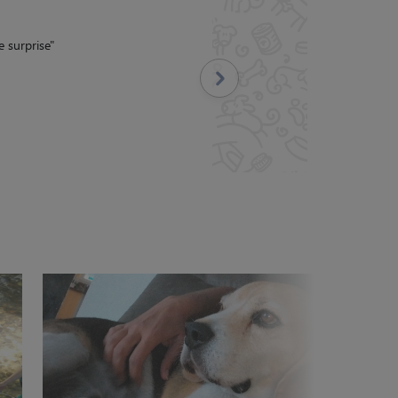
s régulièrement, nous
andons complètement :)
"
Suivant