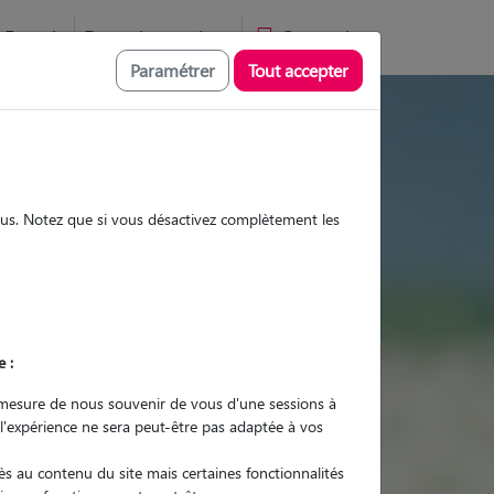
Favoris
Devenir pet sitter
Connexion
Paramétrer
Tout accepter
 visites et promenades
sous. Notez que si vous désactivez complètement les
Promenades
Promenades
Visites
Visites
e :
mesure de nous souvenir de vous d'une sessions à
 l'expérience ne sera peut-être pas adaptée à vos
r quel animal ?
s au contenu du site mais certaines fonctionnalités