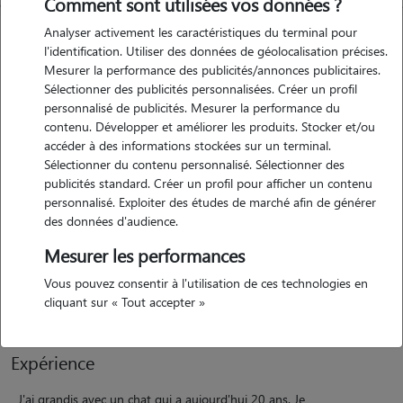
Comment sont utilisées vos données ?
Analyser activement les caractéristiques du terminal pour
l'identification. Utiliser des données de géolocalisation précises.
Mesurer la performance des publicités/annonces publicitaires.
Sélectionner des publicités personnalisées. Créer un profil
personnalisé de publicités. Mesurer la performance du
contenu. Développer et améliorer les produits. Stocker et/ou
accéder à des informations stockées sur un terminal.
Motivation
Sélectionner du contenu personnalisé. Sélectionner des
publicités standard. Créer un profil pour afficher un contenu
personnalisé. Exploiter des études de marché afin de générer
J'aime beaucoup les animaux. Je suis toujours à caresser les animaux
des données d'audience.
que je croise dans la rue. J'ai d'ailleurs grandis avec un chat et fait
plusieurs gardes de chats. J'aime aussi beaucoup les chiens le contact
Mesurer les performances
avec eux est assez facile. Laissez moi vos animaux ils seront entre de
Vous pouvez consentir à l'utilisation de ces technologies en
bonnes mains :)
cliquant sur « Tout accepter »
Expérience
J'ai grandis avec un chat qui a aujourd'hui 20 ans. Je