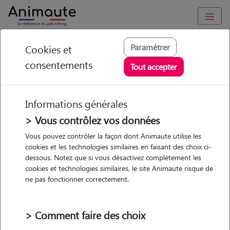
Animaute
/
Auvergne-Rhône-Alpes
/
Puy-de-Dôme
/
Clermont-
Paramétrer
Cookies et
Ferrand
consentements
Tout accepter
Lisa - Petsitter à
Clermont-Ferrand
Informations générales
> Vous contrôlez vos données
Vous pouvez contrôler la façon dont Animaute utilise les
cookies et les technologies similaires en faisant des choix ci-
5
/5
(
5 avis
)
dessous. Notez que si vous désactivez complètement les
cookies et technologies similaires, le site Animaute risque de
• 30 ans
ne pas fonctionner correctement.
Garde
chez le Pet Sitter
> Comment faire des choix