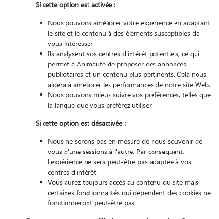
Si cette option est activée :
Nous pouvons améliorer votre expérience en adaptant
le site et le contenu à des éléments susceptibles de
vous intéresser.
Ils analysent vos centres d'intérêt potentiels, ce qui
Pour quel animal ?
permet à Animaute de proposer des annonces
publicitaires et un contenu plus pertinents. Cela nous
aidera à améliorer les performances de notre site Web.
Trouver mon Pet Sitter
Nous pouvons mieux suivre vos préférences, telles que
la langue que vous préférez utiliser.
Si cette option est désactivée :
Garde animaux
France
Auvergne-Rhône-Alpes
Loire
Nous ne serons pas en mesure de nous souvenir de
Saint Brieuc
vous d'une sessions à l'autre. Par conséquent,
l'expérience ne sera peut-être pas adaptée à vos
centres d'intérêt.
Nos familles d'accueil à Saint Brieuc
Vous aurez toujours accès au contenu du site mais
(22000)
certaines fonctionnalités qui dépendent des cookies ne
fonctionneront peut-être pas.