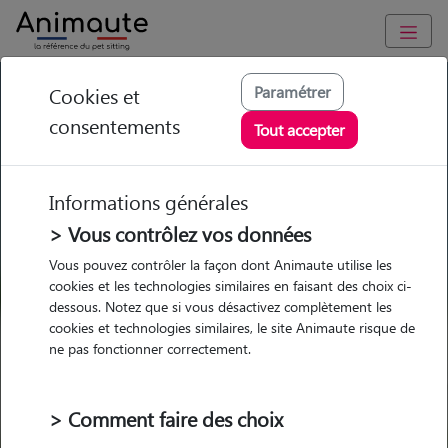
GARDE ANIMAUX à Saint Brieuc : Garde chien et chat en
Paramétrer
Cookies et
famille ou à domicile, visites et promenades
consentements
Tout accepter
Trouvez une garde animaux à
Saint Brieuc
Informations générales
Parmi nos 27 pet-sitters à Saint
> Vous contrôlez vos données
Brieuc
Vous pouvez contrôler la façon dont Animaute utilise les
cookies et les technologies similaires en faisant des choix ci-
dessous. Notez que si vous désactivez complètement les
cookies et technologies similaires, le site Animaute risque de
ne pas fonctionner correctement.
Garde
Garde
Promenades
Promenades
chez le Pet Sitter
chez le Pet Sitter
Visites
Visites
> Comment faire des choix