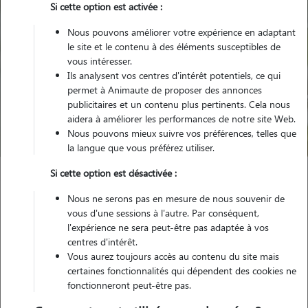
Si cette option est activée :
Nous pouvons améliorer votre expérience en adaptant
le site et le contenu à des éléments susceptibles de
vous intéresser.
Ils analysent vos centres d'intérêt potentiels, ce qui
Pour quel animal ?
permet à Animaute de proposer des annonces
publicitaires et un contenu plus pertinents. Cela nous
aidera à améliorer les performances de notre site Web.
Trouver mon Pet Sitter
Nous pouvons mieux suivre vos préférences, telles que
la langue que vous préférez utiliser.
Si cette option est désactivée :
Garde animaux
France
Provence Alpes Côte d'Azur
Nous ne serons pas en mesure de nous souvenir de
Bouches-du-Rhône
Saint-Chamas
vous d'une sessions à l'autre. Par conséquent,
l'expérience ne sera peut-être pas adaptée à vos
centres d'intérêt.
Vous aurez toujours accès au contenu du site mais
Nos promeneurs et familles d'accueil
certaines fonctionnalités qui dépendent des cookies ne
fonctionneront peut-être pas.
à Saint-Chamas (13250)