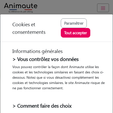
GARDE ANIMAUX à Saint-Chamas : Garde chien et chat en
Paramétrer
Cookies et
famille ou à domicile, visites et promenades
consentements
Tout accepter
Trouvez une garde animaux à
Saint-Chamas
Informations générales
Parmi nos 4 pet-sitters à Saint-
> Vous contrôlez vos données
Chamas
Vous pouvez contrôler la façon dont Animaute utilise les
cookies et les technologies similaires en faisant des choix ci-
dessous. Notez que si vous désactivez complètement les
cookies et technologies similaires, le site Animaute risque de
ne pas fonctionner correctement.
Garde
Garde
Promenades
Promenades
chez le Pet Sitter
chez le Pet Sitter
Visites
Visites
> Comment faire des choix