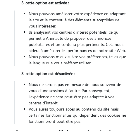
Si cette option est activée :
Nous pouvons améliorer votre expérience en adaptant
1 animal
Appartement
le site et le contenu à des éléments susceptibles de
vous intéresser.
Ils analysent vos centres d'intérêt potentiels, ce qui
Non véhiculé
permet à Animaute de proposer des annonces
publicitaires et un contenu plus pertinents. Cela nous
3
Gardes réalisées
aidera à améliorer les performances de notre site Web.
Nous pouvons mieux suivre vos préférences, telles que
la langue que vous préférez utiliser.
Contacter
Si cette option est désactivée :
L'envoi d'une demande est sans engagement
Nous ne serons pas en mesure de nous souvenir de
vous d'une sessions à l'autre. Par conséquent,
l'expérience ne sera peut-être pas adaptée à vos
centres d'intérêt.
Vous aurez toujours accès au contenu du site mais
certaines fonctionnalités qui dépendent des cookies ne
fonctionneront peut-être pas.