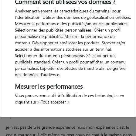
Comment sont utilisées vos données ?
Analyser activement les caractéristiques du terminal pour
l'identification. Utiliser des données de géolocalisation précises.
Mesurer la performance des publicités/annonces publicitaires.
Sélectionner des publicités personnalisées. Créer un profil
personnalisé de publicités. Mesurer la performance du
contenu. Développer et améliorer les produits. Stocker et/ou
accéder à des informations stockées sur un terminal.
Motivation
Sélectionner du contenu personnalisé. Sélectionner des
publicités standard. Créer un profil pour afficher un contenu
personnalisé. Exploiter des études de marché afin de générer
je suis quelqu'un de stable, soigneuse et amoureuse des chats. je suis
des données d'audience.
souvent seule à la maison et j'adore la compagnie des chats. j'en est
d'ailleurs une à la maison qui s'appelle gabby (prénom que ma fille lui
Mesurer les performances
à donné ? par apport à son dessin animé préféré lol).
Vous pouvez consentir à l'utilisation de ces technologies en
cliquant sur « Tout accepter »
Expérience
je n'est pas de très grande expérience mais mon expérience c'est le
coeur. ma soeur, à elle même eu beaucoup de chat à la maison dans