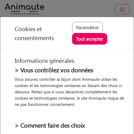
Animaute
/
Provence Alpes Côte d'Azur
/
Bouches-du-Rhône
/
Paramétrer
Cookies et
Marignane
consentements
Tout accepter
Morgane - Petsitter à
MARIGNANE
Informations générales
> Vous contrôlez vos données
Vous pouvez contrôler la façon dont Animaute utilise les
cookies et les technologies similaires en faisant des choix ci-
5
/5
(
1 avis
)
dessous. Notez que si vous désactivez complètement les
cookies et technologies similaires, le site Animaute risque de
• 29 ans
ne pas fonctionner correctement.
Garde
Promenades
chez le Pet Sitter
> Comment faire des choix