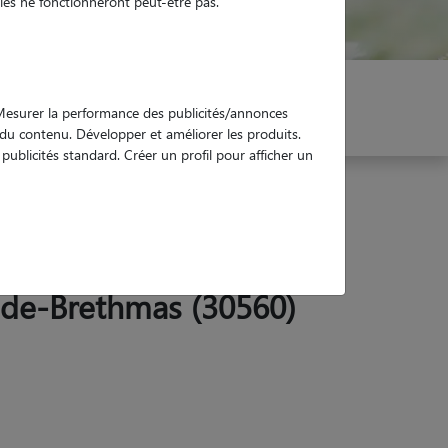
es ne fonctionneront peut-être pas.
er mon Pet Sitter
Réservez !
. Mesurer la performance des publicités/annonces
e du contenu. Développer et améliorer les produits.
ublicités standard. Créer un profil pour afficher un
e-de-Brethmas (30560)