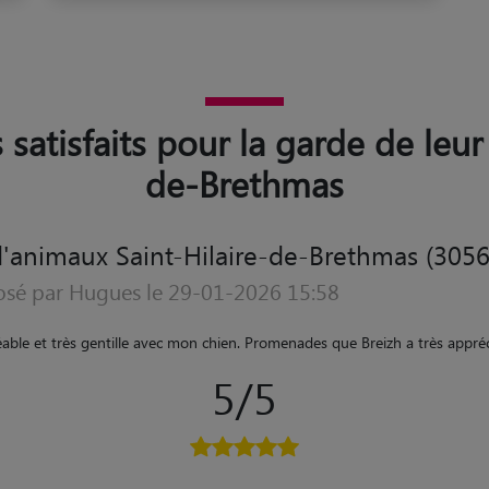
 satisfaits pour la garde de leur
de-Brethmas
'animaux Saint-Hilaire-de-Brethmas (3056
osé par MARTINE le 27-12-2022 07:55
aite de la prestation Mathilde est très à l'écoute des animaux, elle les aime 
elle avait une petite compagne de jeu Thales la petite chienne de la maiso
Mathilde sans réserve.
"
5/5