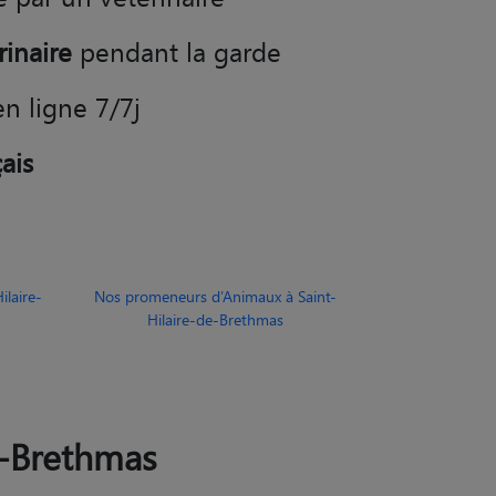
e par un vétérinaire
rinaire
pendant la garde
en ligne 7/7j
ais
laire-
Nos promeneurs d’Animaux à Saint-
Hilaire-de-Brethmas