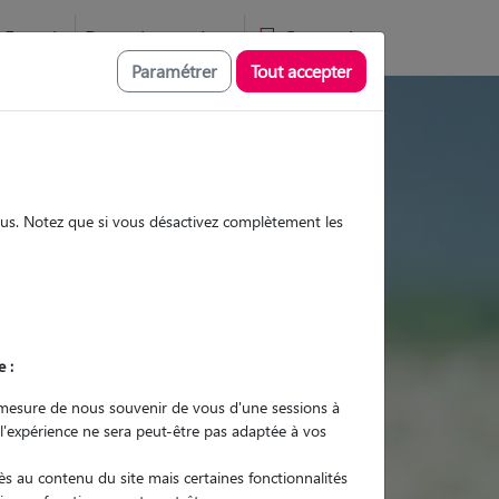
Favoris
Devenir pet sitter
Connexion
Paramétrer
Tout accepter
le, visites et promenades
sous. Notez que si vous désactivez complètement les
Promenades
Promenades
Visites
Visites
e :
mesure de nous souvenir de vous d'une sessions à
 l'expérience ne sera peut-être pas adaptée à vos
r quel animal ?
s au contenu du site mais certaines fonctionnalités