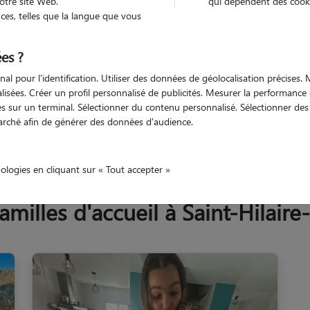
otre site Web.
qui dépendent des cooki
Trouv
es, telles que la langue que vous
es ?
Trouvez votre pet sitter
nal pour l'identification. Utiliser des données de géolocalisation précises
nalisées. Créer un profil personnalisé de publicités. Mesurer la performanc
 sur un terminal. Sélectionner du contenu personnalisé. Sélectionner des p
arché afin de générer des données d'audience.
int-Hilaire-de-Brethmas
nologies en cliquant sur « Tout accepter »
milles d'accueil à Saint-Hilair