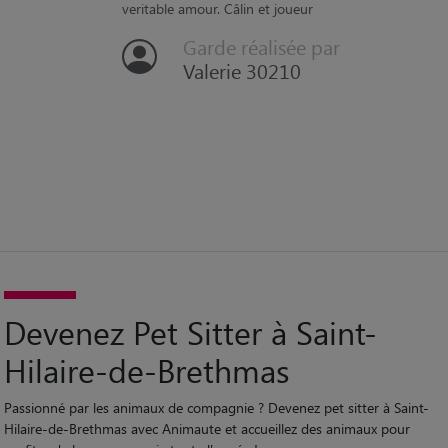
“
Adorable petit chien craintif au départ. Mais c'est un
veritable amour. Câlin et joueur
Garde réalisée par
Valerie 30210
Devenez Pet Sitter à Saint-
Hilaire-de-Brethmas