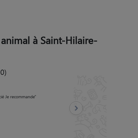
 animal à Saint-Hilaire-
0)
ça se voit Opya a été
n Je reconfierai Opya à
Suivant