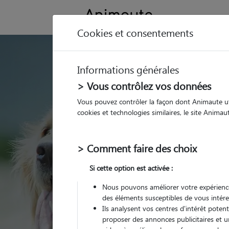
Cookies et consentements
GARDE ANIMAUX à Saint-Hi
Informations générales
Trouvez une garde
> Vous contrôlez vos données
Saint-Hilaire-de-
Vous pouvez contrôler la façon dont Animaute util
cookies et technologies similaires, le site Anima
Parmi nos 2 pet-sitters 
Hilaire-de-Brethmas
> Comment faire des choix
Si cette option est activée :
Nous pouvons améliorer votre expérience
des éléments susceptibles de vous intére
Ils analysent vos centres d'intérêt poten
proposer des annonces publicitaires et u