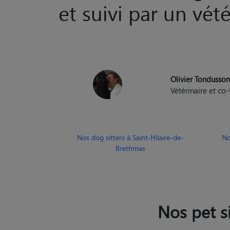
Le seul site de ga
et suivi par un vété
Olivier Tondusso
Vétérinaire et c
Nos dog sitters à Saint-Hilaire-de-
No
Brethmas