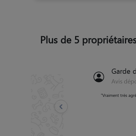
Plus de 5 propriétaires
Garde d
Avis dép
"
Je suis très satisf
chouchoutée et gâtée, 
Précédent