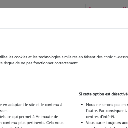
Comment ça marche ?
Recherche
laire-de-Brethmas : Garde chien et chat en famille ou à domici
 animaux à
Brethmas
ise les cookies et les technologies similaires en faisant des choix ci-des
Garde
Garde
ute risque de ne pas fonctionner correctement.
chez le Pet Sitter
chez le Pet Sitter
à Saint-
Si cette option est désactivé
 en adaptant le site et le contenu à
Nous ne serons pas en 
sser.
l'autre. Par conséquent,
Pou
tiels, ce qui permet à Animaute de
centres d'intérêt.
n contenu plus pertinents. Cela nous
Vous aurez toujours accè