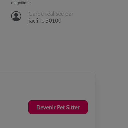
“
hermes est un chat tres independant mais qui sait se
montrer affectueux une garde agreable avec un chat
magnifique
Chien a
Garde réalisée par
jacline 30100
Devenir Pet Sitter