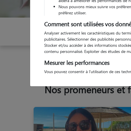
aidera à améliorer les performances de n
Nous pouvons mieux suivre vos préférenc
préférez utiliser.
Comment sont utilisées vos donné
Indiquez vos dates
Analyser activement les caractéristiques du termi
publicitaires. Sélectionner des publicités person
Stocker et/ou accéder à des informations stockées
contenu personnalisé. Exploiter des études de m
Garde animaux
France
Occitanie
Gard
Sa
Mesurer les performances
Vous pouvez consentir à l'utilisation de ces tech
Nos promeneurs et fa