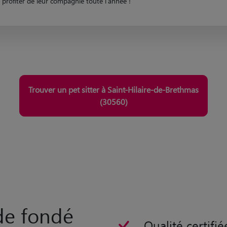
Passionné par les animaux de compagnie ? Devenez pet sitter à Saint-
Hilaire-de-Brethmas avec Animaute et accueillez des animaux pour
profiter de leur compagnie toute l'année !
Trouver un pet sitter à Saint-Hilaire-de-Brethmas
(30560)