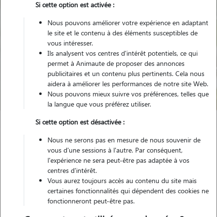
Si cette option est activée :
Nous pouvons améliorer votre expérience en adaptant
le site et le contenu à des éléments susceptibles de
vous intéresser.
Ils analysent vos centres d'intérêt potentiels, ce qui
Pour quel animal ?
permet à Animaute de proposer des annonces
publicitaires et un contenu plus pertinents. Cela nous
aidera à améliorer les performances de notre site Web.
Trouver mon Pet Sitter
Nous pouvons mieux suivre vos préférences, telles que
la langue que vous préférez utiliser.
Si cette option est désactivée :
Garde animaux
France
Occitanie
Hérault
Nous ne serons pas en mesure de nous souvenir de
Saint-Martin-de-Londres
vous d'une sessions à l'autre. Par conséquent,
l'expérience ne sera peut-être pas adaptée à vos
centres d'intérêt.
Vous aurez toujours accès au contenu du site mais
Nos promeneurs et familles d'accueil
certaines fonctionnalités qui dépendent des cookies ne
fonctionneront peut-être pas.
à Saint-Martin-de-Londres (34380)