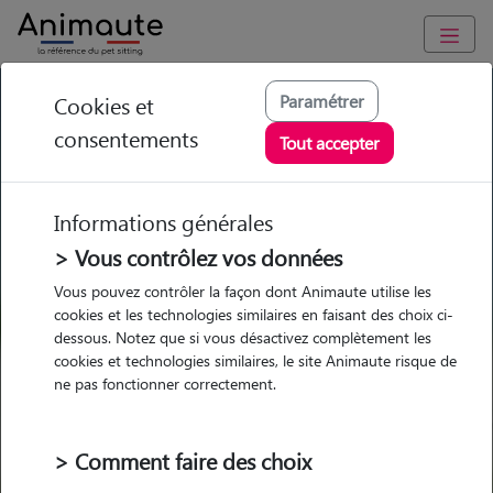
GARDE ANIMAUX à Saint-Martin-de-Londres : Garde chien et
Paramétrer
Cookies et
chat en famille ou à domicile, visites et promenades
consentements
Tout accepter
Trouvez une garde animaux à
Saint-Martin-de-Londres
Informations générales
Parmi nos 5 pet-sitters à Saint-
> Vous contrôlez vos données
Martin-de-Londres
Vous pouvez contrôler la façon dont Animaute utilise les
cookies et les technologies similaires en faisant des choix ci-
dessous. Notez que si vous désactivez complètement les
cookies et technologies similaires, le site Animaute risque de
ne pas fonctionner correctement.
Garde
Garde
Promenades
Promenades
chez le Pet Sitter
chez le Pet Sitter
Visites
Visites
> Comment faire des choix