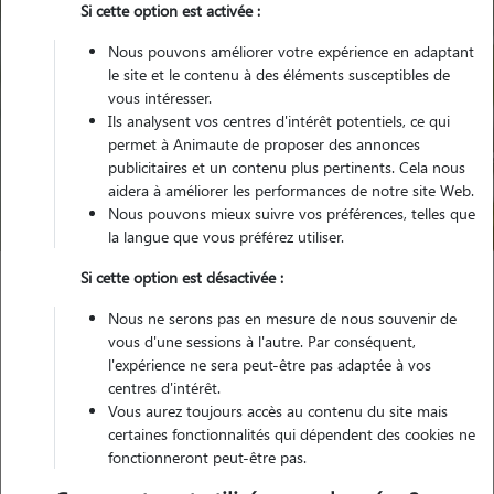
Si cette option est activée :
Nous pouvons améliorer votre expérience en adaptant
le site et le contenu à des éléments susceptibles de
vous intéresser.
Ils analysent vos centres d'intérêt potentiels, ce qui
Pour quel animal ?
permet à Animaute de proposer des annonces
publicitaires et un contenu plus pertinents. Cela nous
aidera à améliorer les performances de notre site Web.
Trouver mon Pet Sitter
Nous pouvons mieux suivre vos préférences, telles que
la langue que vous préférez utiliser.
Si cette option est désactivée :
Garde animaux
France
Auvergne-Rhône-Alpes
Ain
Nous ne serons pas en mesure de nous souvenir de
Saint-Martin-du-Frêne
vous d'une sessions à l'autre. Par conséquent,
l'expérience ne sera peut-être pas adaptée à vos
centres d'intérêt.
Vous aurez toujours accès au contenu du site mais
Nos promeneurs et familles d'accueil
certaines fonctionnalités qui dépendent des cookies ne
fonctionneront peut-être pas.
à Saint-Martin-du-Frêne (01430)