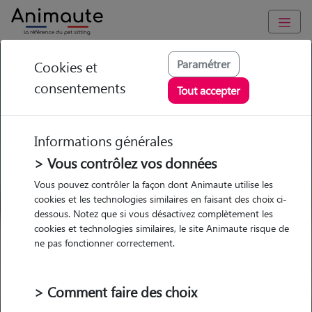
GARDE ANIMAUX à Saint-Martin-du-Frêne : Garde chien et
Paramétrer
Cookies et
chat en famille ou à domicile, visites et promenades
consentements
Tout accepter
Trouvez une garde animaux à
Saint-Martin-du-Frêne
Informations générales
Parmi nos 3 pet-sitters à Saint-
> Vous contrôlez vos données
Martin-du-Frêne
Vous pouvez contrôler la façon dont Animaute utilise les
cookies et les technologies similaires en faisant des choix ci-
dessous. Notez que si vous désactivez complètement les
cookies et technologies similaires, le site Animaute risque de
ne pas fonctionner correctement.
Garde
Garde
Promenades
Promenades
chez le Pet Sitter
chez le Pet Sitter
Visites
Visites
> Comment faire des choix