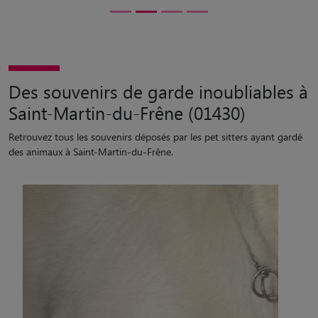
Retrouvez tous les souvenirs déposés par les pet sitters ayant gardé
des animaux à Saint-Martin-du-Frêne.
“
Tu t es très vite habitué à moi et tu ne m as plus lachee. D
excellent souvenirs à te regarder ronfler dans ta corbeille,