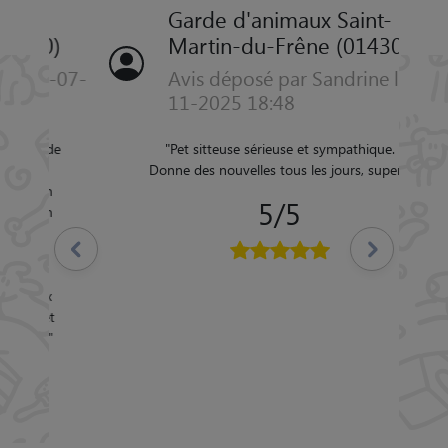
Garde d'animaux Saint-
Martin-du-Frêne (01430)
Avis déposé par Sandrine le 03-
11-2025 18:48
"
Pet sitteuse sérieuse et sympathique.
Précédent
Suivant
Donne des nouvelles tous les jours, super!
"
5/5
Des souvenirs de garde inoubliables à
Saint-Martin-du-Frêne (01430)