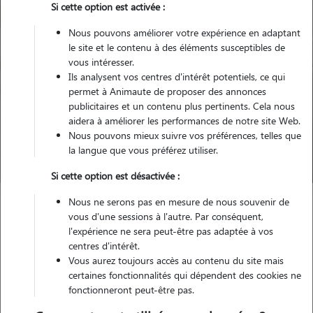
Si cette option est activée :
Nous pouvons améliorer votre expérience en adaptant
le site et le contenu à des éléments susceptibles de
vous intéresser.
Ils analysent vos centres d'intérêt potentiels, ce qui
permet à Animaute de proposer des annonces
Pour quel animal ?
publicitaires et un contenu plus pertinents. Cela nous
aidera à améliorer les performances de notre site Web.
Nous pouvons mieux suivre vos préférences, telles que
la langue que vous préférez utiliser.
Trouver mon Pet Sitter
Si cette option est désactivée :
Nous ne serons pas en mesure de nous souvenir de
Garde animaux
France
Normandie
Orne
vous d'une sessions à l'autre. Par conséquent,
Sainte-Gauburge-Sainte-Colombe
l'expérience ne sera peut-être pas adaptée à vos
centres d'intérêt.
Vous aurez toujours accès au contenu du site mais
certaines fonctionnalités qui dépendent des cookies ne
fonctionneront peut-être pas.
Nos promeneurs et familles d'accueil