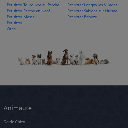
Pet sitter Tourouvre au Perche
Pet sitter Longny les Villages
Pet sitter Perche en Nocé
Pet sitter Sablons sur Huisne
Pet sitter Messei
Pet sitter Briouze
Pet sitter
Orne
Animaute
Garde Chien