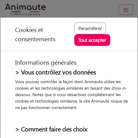
GARDE ANIMAUX à Sainte-Gauburge-Sainte-Colombe : Garde
Paramétrer
Cookies et
chien et chat en famille ou à domicile, visites et promenades
consentements
Tout accepter
Trouvez une garde animaux à
Sainte-Gauburge-Sainte-
Informations générales
Colombe
> Vous contrôlez vos données
Parmi nos 1 pet-sitters à Sainte-
Vous pouvez contrôler la façon dont Animaute utilise les
cookies et les technologies similaires en faisant des choix ci-
Gauburge-Sainte-Colombe
dessous. Notez que si vous désactivez complètement les
cookies et technologies similaires, le site Animaute risque de
ne pas fonctionner correctement.
Garde
Garde
Promenades
Promenades
> Comment faire des choix
chez le Pet Sitter
chez le Pet Sitter
Visites
Visites