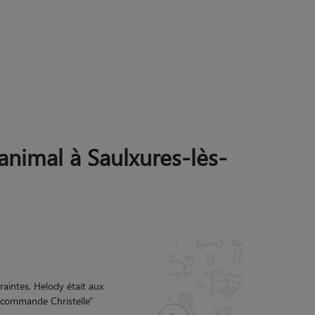
 animal à Saulxures-lès-
suis très contente
"
Suivant