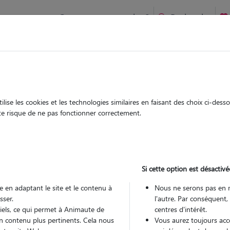
Comment ça marche ?
Recherche
ures-lès-Nancy : Garde chien et chat en famille ou à domicile,
 animaux à
cy
ise les cookies et les technologies similaires en faisant des choix ci-des
Garde
Garde
ute risque de ne pas fonctionner correctement.
chez le Pet Sitter
chez le Pet Sitter
 à Saulxures-
Si cette option est désactivé
 en adaptant le site et le contenu à
Nous ne serons pas en 
sser.
l'autre. Par conséquent,
Pou
tiels, ce qui permet à Animaute de
centres d'intérêt.
n contenu plus pertinents. Cela nous
Vous aurez toujours accè