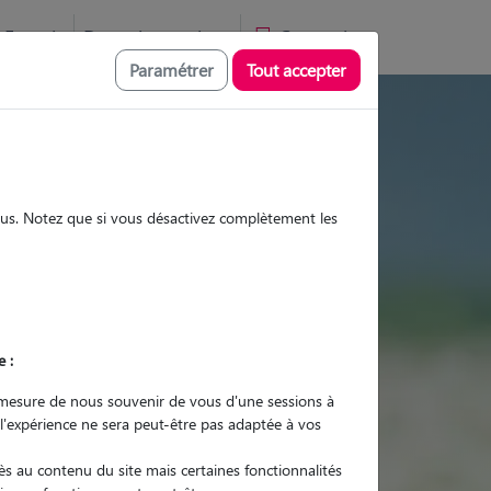
Favoris
Devenir pet sitter
Connexion
Paramétrer
Tout accepter
 visites et promenades
sous. Notez que si vous désactivez complètement les
Promenades
Promenades
Visites
Visites
e :
mesure de nous souvenir de vous d'une sessions à
 l'expérience ne sera peut-être pas adaptée à vos
r quel animal ?
s au contenu du site mais certaines fonctionnalités