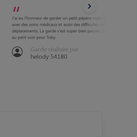
“
“
J'ai eu l'honneur de garder un petit pépère malvoyant
avec des soins médicaux et aussi des difficultés de
1 semai
déplacements. La garde s'est super bien passée. J'étais
calme, 
au petit soin pour Toby.
l’entou
Garde réalisée par
helody 54180