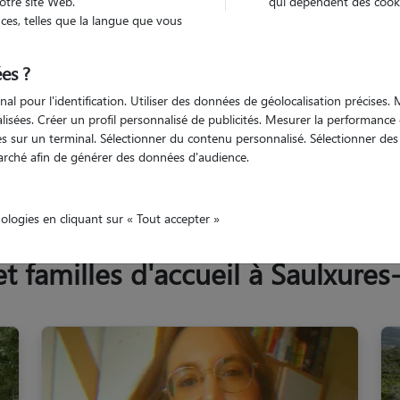
otre site Web.
qui dépendent des cooki
Trouv
es, telles que la langue que vous
es ?
Trouvez votre pet sitter
nal pour l'identification. Utiliser des données de géolocalisation précises
nalisées. Créer un profil personnalisé de publicités. Mesurer la performanc
 sur un terminal. Sélectionner du contenu personnalisé. Sélectionner des p
arché afin de générer des données d'audience.
et-Moselle
Saulxures-lès-Nancy
nologies en cliquant sur « Tout accepter »
 familles d'accueil à Saulxures