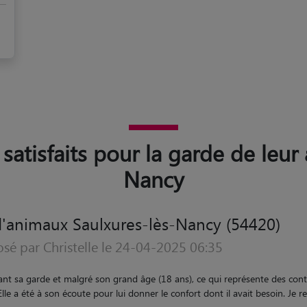
 satisfaits pour la garde de leur
Nancy
'animaux Saulxures-lès-Nancy (54420)
osé par catherine le 30-12-2019 08:48
ter qui s'est très occupé de ma boule de poils pendant mon absence. j'en 