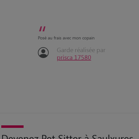
“
Posé au frais avec mon copain
Garde réalisée par
prisca 17580
Devenez Pet Sitter à Saulxures-