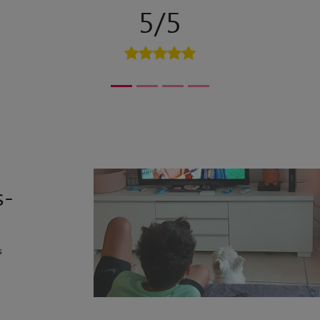
5/5
s-
s