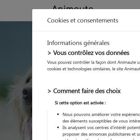
Cookies et consentements
GARDE ANIMAUX à Saulx
Informations générales
Trouvez une garde
> Vous contrôlez vos données
Saulxures-lès-Nan
Vous pouvez contrôler la façon dont Animaute util
cookies et technologies similaires, le site Anima
Parmi nos 4 pet-sitters
lès-Nancy
> Comment faire des choix
Si cette option est activée :
Nous pouvons améliorer votre expérience
des éléments susceptibles de vous intére
Ils analysent vos centres d'intérêt poten
proposer des annonces publicitaires et u