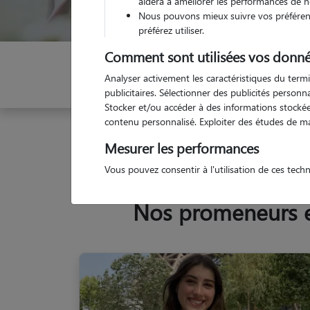
aidera à améliorer les performances de n
Nous pouvons mieux suivre vos préférenc
préférez utiliser.
Comment sont utilisées vos donné
Indiquez vos dates
Analyser activement les caractéristiques du termi
publicitaires. Sélectionner des publicités person
Stocker et/ou accéder à des informations stockées
contenu personnalisé. Exploiter des études de m
Garde animaux
France
Grand-Est
Meurthe-
Mesurer les performances
Vous pouvez consentir à l'utilisation de ces tech
Nos promeneurs et