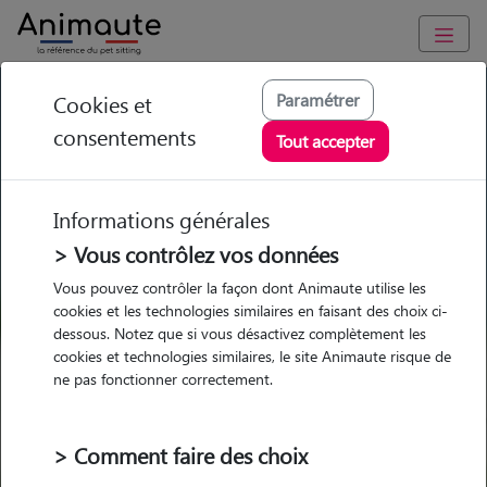
GARDE ANIMAUX à Sausset-les-Pins : Garde chien et chat en
Paramétrer
Cookies et
famille ou à domicile, visites et promenades
consentements
Tout accepter
Trouvez une garde animaux à
Sausset-les-Pins
Informations générales
Parmi nos pet-sitters à Sausset-
> Vous contrôlez vos données
les-Pins
Vous pouvez contrôler la façon dont Animaute utilise les
cookies et les technologies similaires en faisant des choix ci-
dessous. Notez que si vous désactivez complètement les
cookies et technologies similaires, le site Animaute risque de
ne pas fonctionner correctement.
Garde
Garde
Promenades
Promenades
chez le Pet Sitter
chez le Pet Sitter
Visites
Visites
> Comment faire des choix