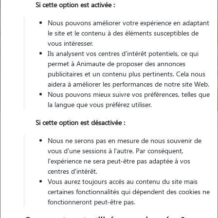
Si cette option est activée :
Nous pouvons améliorer votre expérience en adaptant
le site et le contenu à des éléments susceptibles de
vous intéresser.
Ils analysent vos centres d'intérêt potentiels, ce qui
Pour quel animal ?
permet à Animaute de proposer des annonces
publicitaires et un contenu plus pertinents. Cela nous
aidera à améliorer les performances de notre site Web.
Trouver mon Pet Sitter
Nous pouvons mieux suivre vos préférences, telles que
la langue que vous préférez utiliser.
Si cette option est désactivée :
Garde animaux
France
Provence Alpes Côte d'Azur
Nous ne serons pas en mesure de nous souvenir de
Bouches-du-Rhône
Sausset-les-Pins
vous d'une sessions à l'autre. Par conséquent,
l'expérience ne sera peut-être pas adaptée à vos
centres d'intérêt.
Vous aurez toujours accès au contenu du site mais
certaines fonctionnalités qui dépendent des cookies ne
Plus de 10 propriétaires satisfaits pour
fonctionneront peut-être pas.
la garde de leur animal à Sausset-les-