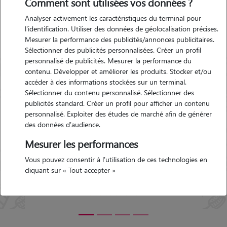
Comment sont utilisées vos données ?
Pins
Analyser activement les caractéristiques du terminal pour
l'identification. Utiliser des données de géolocalisation précises.
Mesurer la performance des publicités/annonces publicitaires.
t-les-
Garde d'animaux Sausset-les-
Sélectionner des publicités personnalisées. Créer un profil
Pins (13960)
personnalisé de publicités. Mesurer la performance du
 19-
Avis déposé par Jean le 12-11-
contenu. Développer et améliorer les produits. Stocker et/ou
2024 07:30
accéder à des informations stockées sur un terminal.
Sélectionner du contenu personnalisé. Sélectionner des
publicités standard. Créer un profil pour afficher un contenu
a su
"
merci à Samantha elle s'est très bien
personnalisé. Exploiter des études de marché afin de générer
occupée de Black avons eu des nouvelles
des données d'audience.
. Je
tous les jours accompagnées de photos
Précédent
Suivant
pour
Sommes très satisfaits de la prestation
"
Mesurer les performances
5/5
Vous pouvez consentir à l'utilisation de ces technologies en
cliquant sur « Tout accepter »