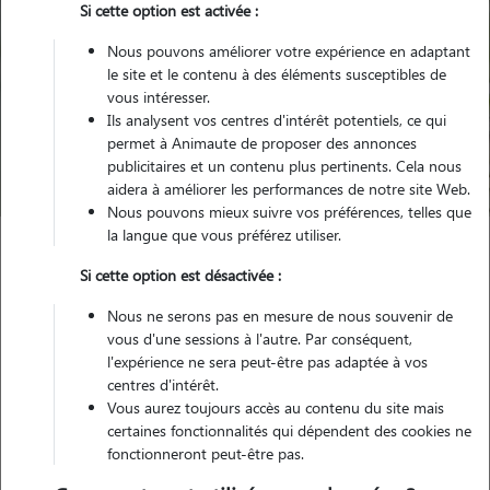
Si cette option est activée :
Nous pouvons améliorer votre expérience en adaptant
le site et le contenu à des éléments susceptibles de
Pour quel animal ?
vous intéresser.
Ils analysent vos centres d'intérêt potentiels, ce qui
permet à Animaute de proposer des annonces
Trouver mon Pet Sitter
publicitaires et un contenu plus pertinents. Cela nous
aidera à améliorer les performances de notre site Web.
Nous pouvons mieux suivre vos préférences, telles que
la langue que vous préférez utiliser.
Garde animaux
France
Grand-Est
Haut-Rhin
Sierentz
Si cette option est désactivée :
Nous ne serons pas en mesure de nous souvenir de
vous d'une sessions à l'autre. Par conséquent,
l'expérience ne sera peut-être pas adaptée à vos
Nos promeneurs et familles d'accueil
centres d'intérêt.
à Sierentz (68510)
Vous aurez toujours accès au contenu du site mais
certaines fonctionnalités qui dépendent des cookies ne
fonctionneront peut-être pas.