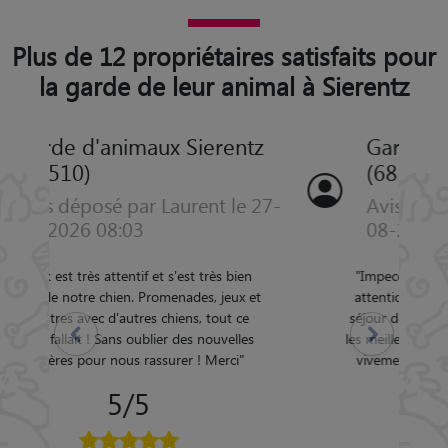
Plus de 12 propriétaires satisfaits pour
la garde de leur animal à Sierentz
Garde d'animaux Sierentz
(68510)
Avis déposé par Christelle le 13-
08-2025 17:00
"
Impeccable, rien à redire ! Très douce et
attentionnée, Chloé fait tout pour que le
séjour de votre compagnon se passe dans
Précédent
Suivant
les meilleures conditions. Je la recommande
vivement. Petit clin d'oeil à son adorable
chien Mîlo !
"
5/5