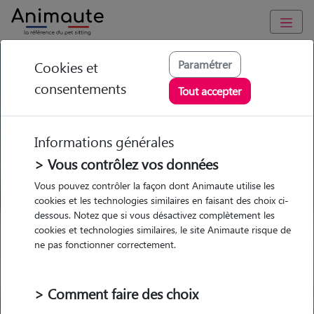
GARDE ANIMAUX à Sierentz : Garde chien et chat en famille
Paramétrer
Cookies et
ou à domicile, visites et promenades
consentements
Tout accepter
Trouvez une garde animaux à
Sierentz
Informations générales
Parmi nos 2 pet-sitters à Sierentz
> Vous contrôlez vos données
Vous pouvez contrôler la façon dont Animaute utilise les
cookies et les technologies similaires en faisant des choix ci-
dessous. Notez que si vous désactivez complètement les
cookies et technologies similaires, le site Animaute risque de
Garde
Garde
Promenades
Promenades
ne pas fonctionner correctement.
chez le Pet Sitter
chez le Pet Sitter
Visites
Visites
> Comment faire des choix