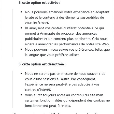
Si cette option est activée :
Nous pouvons améliorer votre expérience en adaptant
le site et le contenu à des éléments susceptibles de
Pour quel animal ?
vous intéresser.
Ils analysent vos centres d'intérêt potentiels, ce qui
permet à Animaute de proposer des annonces
Trouver mon Pet Sitter
publicitaires et un contenu plus pertinents. Cela nous
aidera à améliorer les performances de notre site Web.
Nous pouvons mieux suivre vos préférences, telles que
la langue que vous préférez utiliser.
Garde animaux
France
Occitanie
Gard
Tresques
Si cette option est désactivée :
Nous ne serons pas en mesure de nous souvenir de
vous d'une sessions à l'autre. Par conséquent,
l'expérience ne sera peut-être pas adaptée à vos
Nos promeneurs et familles d'accueil
centres d'intérêt.
à Tresques (30330)
Vous aurez toujours accès au contenu du site mais
certaines fonctionnalités qui dépendent des cookies ne
fonctionneront peut-être pas.