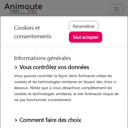
GARDE ANIMAUX à Tresques : Garde chien et chat en famille
Paramétrer
Cookies et
ou à domicile, visites et promenades
consentements
Tout accepter
Trouvez une garde animaux à
Tresques
Informations générales
Parmi nos 4 pet-sitters à Tresques
> Vous contrôlez vos données
Vous pouvez contrôler la façon dont Animaute utilise les
cookies et les technologies similaires en faisant des choix ci-
dessous. Notez que si vous désactivez complètement les
cookies et technologies similaires, le site Animaute risque de
Garde
Garde
Promenades
Promenades
ne pas fonctionner correctement.
chez le Pet Sitter
chez le Pet Sitter
Visites
Visites
> Comment faire des choix