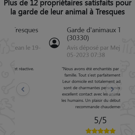
Plus de 12 propriétaires satisfaits pour
la garde de leur animal à Tresques
Garde d'animaux Tresques
(30330)
Avis déposé par Mejean le 21-
05-2023 07:38
"
Nous avons été enchantés par Katia et sa
famille. Tout s'est parfaitement déroulé.
Leur domicile est totalement adapté et ce
sont de charmantes personnes ayant un
Précédent
Suivant
excellent contact avec les animaux comme
les humains. Un plaisir du début à la fin. Je
recommande chaudement.
"
5/5