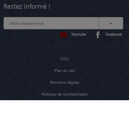
Restez informé !
Youtube
Facebook
CGU
Plan du site
Mentions légales
Politique de confidentialité
Modalités de référencement et transparence
Fonctionnement en Belgique