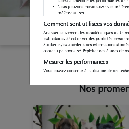
aidera à améliorer les performances de n
Nous pouvons mieux suivre vos préférenc
préférez utiliser.
Comment sont utilisées vos donné
Indiquez vos dates
Analyser activement les caractéristiques du termi
publicitaires. Sélectionner des publicités person
Stocker et/ou accéder à des informations stockées
contenu personnalisé. Exploiter des études de m
Garde animaux
France
Bourgogne-Franche-C
Mesurer les performances
Vous pouvez consentir à l'utilisation de ces tech
Nos promeneu