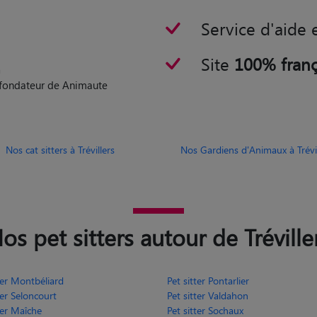
Service d'aide 
Site
100% franç
n
o-fondateur de Animaute
Nos cat sitters à Trévillers
Nos Gardiens d'Animaux à Trévil
os pet sitters autour de Tréville
ter Montbéliard
Pet sitter Pontarlier
ter Seloncourt
Pet sitter Valdahon
ter Maîche
Pet sitter Sochaux