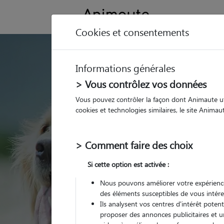
Cookies et consentements
GARDE ANIMAUX à 
Informations générales
Trouvez une garde
> Vous contrôlez vos données
Trévillers
Vous pouvez contrôler la façon dont Animaute util
cookies et technologies similaires, le site Anima
Parmi nos 2 pet-sitters 
> Comment faire des choix
Si cette option est activée :
Nous pouvons améliorer votre expérience
des éléments susceptibles de vous intére
Ils analysent vos centres d'intérêt poten
proposer des annonces publicitaires et u