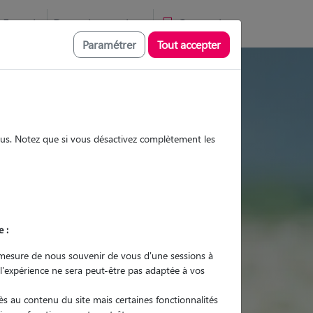
Favoris
Devenir pet sitter
Connexion
Paramétrer
Tout accepter
tes et promenades
sous. Notez que si vous désactivez complètement les
Promenades
Promenades
Visites
Visites
e :
mesure de nous souvenir de vous d'une sessions à
 l'expérience ne sera peut-être pas adaptée à vos
r quel animal ?
s au contenu du site mais certaines fonctionnalités