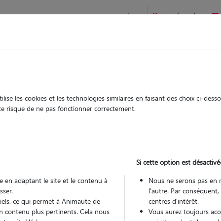
Comment ça marche ?
Recherche
Trévillers : Garde chien et chat en famille ou à domicile, visi
 animaux à
ise les cookies et les technologies similaires en faisant des choix ci-des
Garde
Garde
ute risque de ne pas fonctionner correctement.
chez le Pet Sitter
chez le Pet Sitter
à Trévillers
Si cette option est désactivé
 en adaptant le site et le contenu à
Nous ne serons pas en 
sser.
l'autre. Par conséquent,
Pou
tiels, ce qui permet à Animaute de
centres d'intérêt.
n contenu plus pertinents. Cela nous
Vous aurez toujours accè