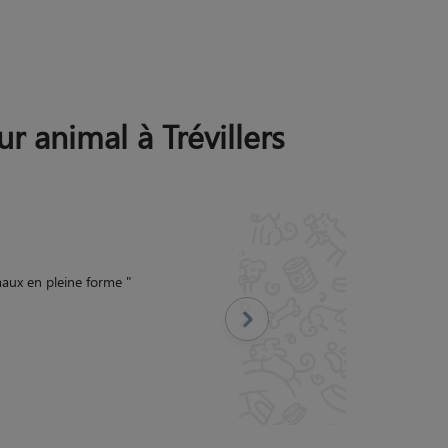
ur animal à Trévillers
avec mon chien.
"
Suivant