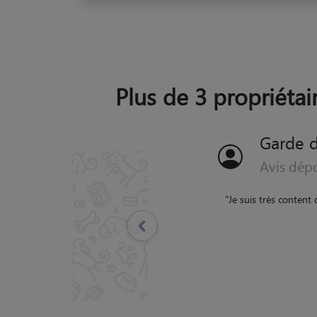
Plus de 3 propriétair
Garde d
Avis dépo
"
Océane a été p
Précédent