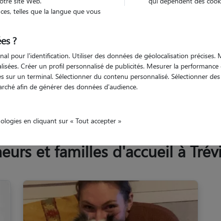
otre site Web.
qui dépendent des cooki
Trouv
es, telles que la langue que vous
es ?
Trouvez votre pet sitter
nal pour l'identification. Utiliser des données de géolocalisation précises
nalisées. Créer un profil personnalisé de publicités. Mesurer la performanc
 sur un terminal. Sélectionner du contenu personnalisé. Sélectionner des p
arché afin de générer des données d'audience.
omte
Doubs
Trévillers
nologies en cliquant sur « Tout accepter »
rs et familles d'accueil à Trévi