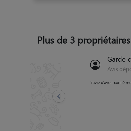
Plus de 3 propriétaire
Garde 
Avis dép
"
La garde de Malice s'
Précédent