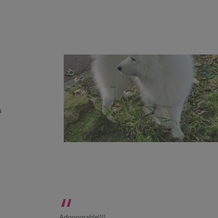
s
“
Adoooorable!!!!