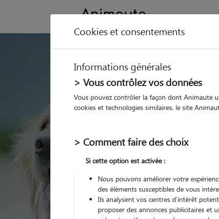
Cookies et consentements
GARDE ANIMAUX à T
Informations générales
Trouvez une garde
> Vous contrôlez vos données
Tucquegnieux
Vous pouvez contrôler la façon dont Animaute util
cookies et technologies similaires, le site Anima
Parmi nos 1 pet-sitters
Tucquegnieux
> Comment faire des choix
Si cette option est activée :
Nous pouvons améliorer votre expérience
des éléments susceptibles de vous intére
Ils analysent vos centres d'intérêt poten
proposer des annonces publicitaires et u