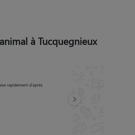
r animal à Tucquegnieux
recevions des nouvelles
Suivant