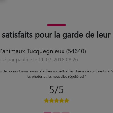
s satisfaits pour la garde de leu
d'animaux Tucquegnieux (54640)
osé par Delphine le 27-07-2017 05:03
est super bien passée. Elle a été chouchoutée pendant 1 semaine et nous 
régulièrement. Merci beaucoup
"
5/5