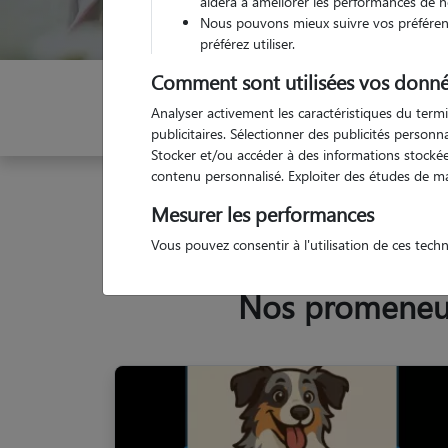
aidera à améliorer les performances de n
Nous pouvons mieux suivre vos préférenc
préférez utiliser.
Comment sont utilisées vos donné
Indiquez vos dates
Analyser activement les caractéristiques du termi
publicitaires. Sélectionner des publicités person
Stocker et/ou accéder à des informations stockées
contenu personnalisé. Exploiter des études de m
Garde animaux
France
Grand-Est
Meurthe-
Mesurer les performances
Vous pouvez consentir à l'utilisation de ces tech
Nos promeneurs