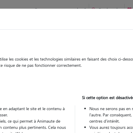
Comment ça marche ?
Recherche
ucquegnieux : Garde chien et chat en famille ou à domicile, vis
 animaux à
ise les cookies et les technologies similaires en faisant des choix ci-des
Garde
Garde
ute risque de ne pas fonctionner correctement.
chez le Pet Sitter
chez le Pet Sitter
 à
Si cette option est désactivé
 en adaptant le site et le contenu à
Nous ne serons pas en 
sser.
l'autre. Par conséquent,
Pou
tiels, ce qui permet à Animaute de
centres d'intérêt.
n contenu plus pertinents. Cela nous
Vous aurez toujours accè