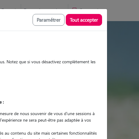
Favoris
Devenir pet sitter
Connexion
Paramétrer
Tout accepter
ites et promenades
sous. Notez que si vous désactivez complètement les
Promenades
Promenades
Visites
Visites
e :
mesure de nous souvenir de vous d'une sessions à
 l'expérience ne sera peut-être pas adaptée à vos
r quel animal ?
s au contenu du site mais certaines fonctionnalités