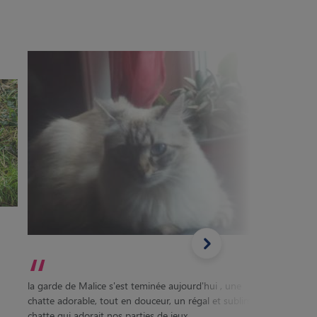
“
“
Sejour 
la garde de Malice s'est teminée aujourd'hui , une
petite 
chatte adorable, tout en douceur, un régal et sublime
curieus
chatte qui adorait nos parties de jeux
Rencont