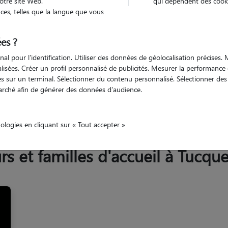
otre site Web.
qui dépendent des cooki
Trouv
es, telles que la langue que vous
es ?
Trouvez votre pet sitter
nal pour l'identification. Utiliser des données de géolocalisation précises
nalisées. Créer un profil personnalisé de publicités. Mesurer la performanc
 sur un terminal. Sélectionner du contenu personnalisé. Sélectionner des p
arché afin de générer des données d'audience.
et-Moselle
Tucquegnieux
nologies en cliquant sur « Tout accepter »
 et familles d'accueil à Tucqu