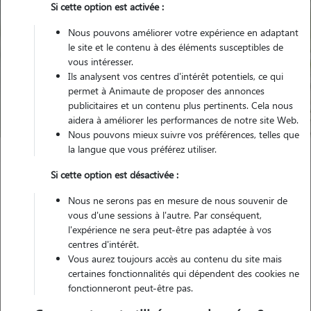
Si cette option est activée :
Nous pouvons améliorer votre expérience en adaptant
le site et le contenu à des éléments susceptibles de
Pour quel animal ?
vous intéresser.
Ils analysent vos centres d'intérêt potentiels, ce qui
permet à Animaute de proposer des annonces
Trouver mon Pet Sitter
publicitaires et un contenu plus pertinents. Cela nous
aidera à améliorer les performances de notre site Web.
Nous pouvons mieux suivre vos préférences, telles que
la langue que vous préférez utiliser.
Garde animaux
France
Occitanie
Gard
Vergèze
Si cette option est désactivée :
Nous ne serons pas en mesure de nous souvenir de
vous d'une sessions à l'autre. Par conséquent,
l'expérience ne sera peut-être pas adaptée à vos
Nos promeneurs et familles d'accueil
centres d'intérêt.
à Vergèze (30310)
Vous aurez toujours accès au contenu du site mais
certaines fonctionnalités qui dépendent des cookies ne
fonctionneront peut-être pas.