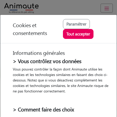
GARDE ANIMAUX à Vergèze : Garde chien et chat en famille
Paramétrer
Cookies et
ou à domicile, visites et promenades
consentements
Tout accepter
Trouvez une garde animaux à
Vergèze
Informations générales
Parmi nos 4 pet-sitters à Vergèze
> Vous contrôlez vos données
Vous pouvez contrôler la façon dont Animaute utilise les
cookies et les technologies similaires en faisant des choix ci-
dessous. Notez que si vous désactivez complètement les
cookies et technologies similaires, le site Animaute risque de
Garde
Garde
Promenades
Promenades
ne pas fonctionner correctement.
chez le Pet Sitter
chez le Pet Sitter
Visites
Visites
> Comment faire des choix