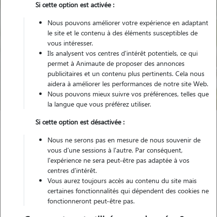
Si cette option est activée :
Nous pouvons améliorer votre expérience en adaptant
le site et le contenu à des éléments susceptibles de
vous intéresser.
Ils analysent vos centres d'intérêt potentiels, ce qui
Pour quel animal ?
permet à Animaute de proposer des annonces
publicitaires et un contenu plus pertinents. Cela nous
aidera à améliorer les performances de notre site Web.
Trouver mon Pet Sitter
Nous pouvons mieux suivre vos préférences, telles que
la langue que vous préférez utiliser.
Si cette option est désactivée :
Garde animaux
France
Ile-de-France
Yvelines
Nous ne serons pas en mesure de nous souvenir de
Verneuil-sur-Seine
vous d'une sessions à l'autre. Par conséquent,
l'expérience ne sera peut-être pas adaptée à vos
centres d'intérêt.
Nos familles d'accueil à Verneuil-sur-
Vous aurez toujours accès au contenu du site mais
Seine (78480)
certaines fonctionnalités qui dépendent des cookies ne
fonctionneront peut-être pas.