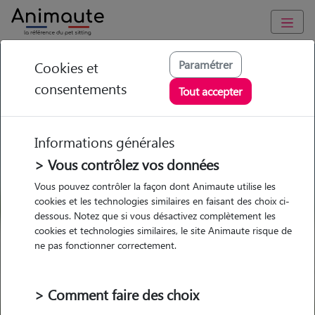
GARDE ANIMAUX à Verneuil-sur-Seine : Garde chien et chat
Paramétrer
Cookies et
en famille ou à domicile, visites et promenades
consentements
Tout accepter
Trouvez une garde animaux à
Verneuil-sur-Seine
Informations générales
Parmi nos 21 pet-sitters à
> Vous contrôlez vos données
Verneuil-sur-Seine
Vous pouvez contrôler la façon dont Animaute utilise les
cookies et les technologies similaires en faisant des choix ci-
dessous. Notez que si vous désactivez complètement les
cookies et technologies similaires, le site Animaute risque de
ne pas fonctionner correctement.
Garde
Garde
Promenades
Promenades
chez le Pet Sitter
chez le Pet Sitter
Visites
Visites
> Comment faire des choix