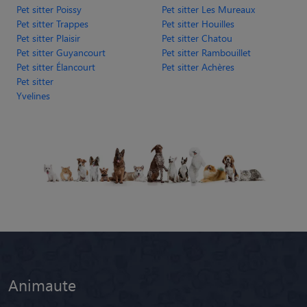
Pet sitter Poissy
Pet sitter Les Mureaux
Pet sitter Trappes
Pet sitter Houilles
Pet sitter Plaisir
Pet sitter Chatou
Pet sitter Guyancourt
Pet sitter Rambouillet
Pet sitter Élancourt
Pet sitter Achères
Pet sitter
Yvelines
Animaute