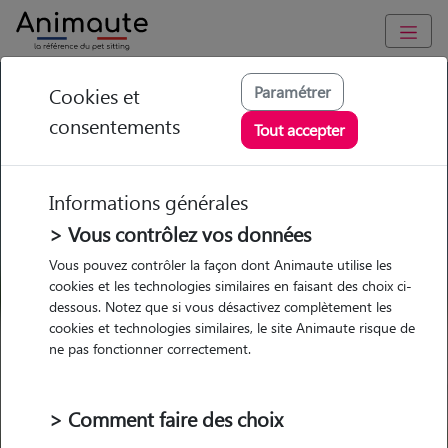
GARDE ANIMAUX à Wangenbourg-Engenthal : Garde chien et
Paramétrer
Cookies et
chat en famille ou à domicile, visites et promenades
consentements
Tout accepter
Trouvez une garde animaux à
Wangenbourg-Engenthal
Informations générales
Parmi nos pet-sitters à
> Vous contrôlez vos données
Wangenbourg-Engenthal
Vous pouvez contrôler la façon dont Animaute utilise les
cookies et les technologies similaires en faisant des choix ci-
dessous. Notez que si vous désactivez complètement les
cookies et technologies similaires, le site Animaute risque de
ne pas fonctionner correctement.
Garde
Garde
Promenades
Promenades
chez le Pet Sitter
chez le Pet Sitter
Visites
Visites
> Comment faire des choix