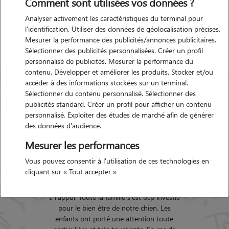
Comment sont utilisées vos données ?
Wangenbourg-Engenthal
Analyser activement les caractéristiques du terminal pour
l'identification. Utiliser des données de géolocalisation précises.
Mesurer la performance des publicités/annonces publicitaires.
Garde d'animaux
Sélectionner des publicités personnalisées. Créer un profil
Wangenbourg-Engenthal
personnalisé de publicités. Mesurer la performance du
(67710)
contenu. Développer et améliorer les produits. Stocker et/ou
accéder à des informations stockées sur un terminal.
Avis déposé par claire le 13-01-
Sélectionner du contenu personnalisé. Sélectionner des
2019 07:30
publicités standard. Créer un profil pour afficher un contenu
personnalisé. Exploiter des études de marché afin de générer
"
C'était une première pour nous.
des données d'audience.
L'expérience s'est avérée être un succès.
Mesurer les performances
Nous étions très sereins grace aux premiers
contacts avec "la petsitter" : accueillante,
Vous pouvez consentir à l'utilisation de ces technologies en
rassurante et arrangeante. La garde s'est
cliquant sur « Tout accepter »
très bien déroulée. Nous avons eu des
nouvelles de notre chienne avec des photos
Précédent
Suivant
à l'appui. Toute la famille s'est bcp investie
pour le bien être de notre chien. Les
enfants ont porté une attention toute