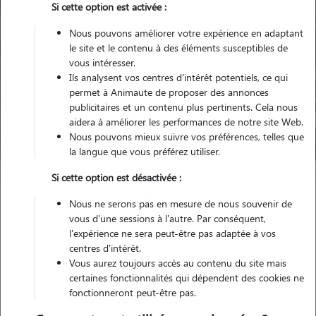
Si cette option est activée :
Nous pouvons améliorer votre expérience en adaptant
le site et le contenu à des éléments susceptibles de
vous intéresser.
Ils analysent vos centres d'intérêt potentiels, ce qui
Pour quel animal ?
permet à Animaute de proposer des annonces
publicitaires et un contenu plus pertinents. Cela nous
aidera à améliorer les performances de notre site Web.
Trouver mon Pet Sitter
Nous pouvons mieux suivre vos préférences, telles que
la langue que vous préférez utiliser.
Si cette option est désactivée :
Garde animaux
France
Grand-Est
Bas-Rhin
Nous ne serons pas en mesure de nous souvenir de
Wangenbourg-Engenthal
vous d'une sessions à l'autre. Par conséquent,
l'expérience ne sera peut-être pas adaptée à vos
centres d'intérêt.
Vous aurez toujours accès au contenu du site mais
certaines fonctionnalités qui dépendent des cookies ne
Plus de 1 propriétaires satisfaits pour
fonctionneront peut-être pas.
la garde de leur animal à