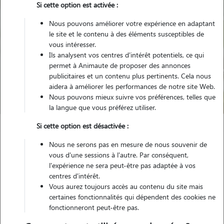
Si cette option est activée :
Nous pouvons améliorer votre expérience en adaptant
le site et le contenu à des éléments susceptibles de
vous intéresser.
Ils analysent vos centres d'intérêt potentiels, ce qui
Pour quel animal ?
permet à Animaute de proposer des annonces
publicitaires et un contenu plus pertinents. Cela nous
aidera à améliorer les performances de notre site Web.
Trouver mon Pet Sitter
Nous pouvons mieux suivre vos préférences, telles que
la langue que vous préférez utiliser.
Si cette option est désactivée :
Garde animaux
France
Grand-Est
Bas-Rhin
Nous ne serons pas en mesure de nous souvenir de
Wolfisheim
vous d'une sessions à l'autre. Par conséquent,
l'expérience ne sera peut-être pas adaptée à vos
centres d'intérêt.
Vous aurez toujours accès au contenu du site mais
Nos promeneurs et familles d'accueil
certaines fonctionnalités qui dépendent des cookies ne
fonctionneront peut-être pas.
à Wolfisheim (67202)