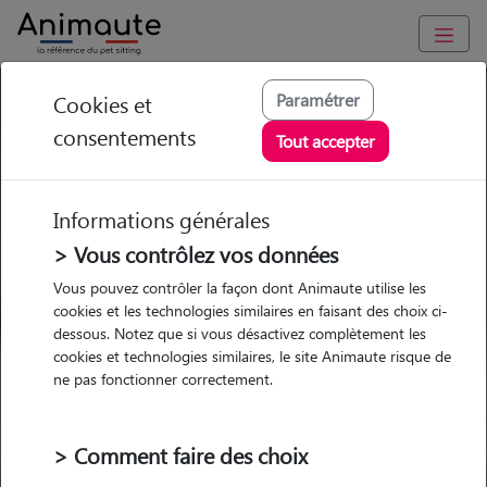
GARDE ANIMAUX à Wolfisheim : Garde chien et chat en
Paramétrer
Cookies et
famille ou à domicile, visites et promenades
consentements
Tout accepter
Trouvez une garde animaux à
Wolfisheim
Informations générales
Parmi nos 2 pet-sitters à
> Vous contrôlez vos données
Wolfisheim
Vous pouvez contrôler la façon dont Animaute utilise les
cookies et les technologies similaires en faisant des choix ci-
dessous. Notez que si vous désactivez complètement les
cookies et technologies similaires, le site Animaute risque de
ne pas fonctionner correctement.
Garde
Garde
Promenades
Promenades
chez le Pet Sitter
chez le Pet Sitter
Visites
Visites
> Comment faire des choix