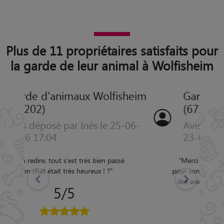
Plus de 11 propriétaires satisfaits pour
la garde de leur animal à Wolfisheim
Garde d'animaux Wolfisheim
(67202)
Avis déposé par JEAN-MARIE le
23-04-2025 05:07
"
Merci à Virginie pour la garde de Paco,
pour son affabilité et son souci du bien-être
Précédent
Suivant
des animaux , je suis très content d'avoir
confié Paco à Virginie
"
5/5