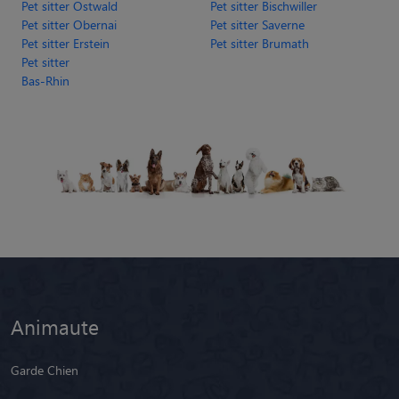
Pet sitter Ostwald
Pet sitter Bischwiller
Pet sitter Obernai
Pet sitter Saverne
Pet sitter Erstein
Pet sitter Brumath
Pet sitter
Bas-Rhin
Animaute
Garde Chien