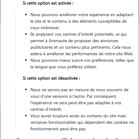
Si cette option est activée :
Trouver mon Pet Sitter
Nous pouvons améliorer votre expérience en adaptant
le site et le contenu à des éléments susceptibles de
vous intéresser.
Ils analysent vos centres d'intérêt potentiels, ce qui
Garde animaux
France
Ile-de-France
Seine-Saint-Denis
permet à Animaute de proposer des annonces
Aubervilliers
publicitaires et un contenu plus pertinents. Cela nous
aidera à améliorer les performances de notre site Web.
Nous pouvons mieux suivre vos préférences, telles que
la langue que vous préférez utiliser.
Nos gardiens à Aubervilliers
Si cette option est désactivée :
Nous ne serons pas en mesure de nous souvenir de
vous d'une sessions à l'autre. Par conséquent,
l'expérience ne sera peut-être pas adaptée à vos
centres d'intérêt.
Vous aurez toujours accès au contenu du site mais
certaines fonctionnalités qui dépendent des cookies ne
fonctionneront peut-être pas.