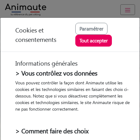
Paramétrer
Cookies et
Trouvez votre gardien idéal !
consentements
Tout accepter
Informations générales
Garde
Garde
Promenades
Promenades
chez le Pet Sitter
chez le Pet Sitter
> Vous contrôlez vos données
Visites
Visites
Vous pouvez contrôler la façon dont Animaute utilise les
cookies et les technologies similaires en faisant des choix ci-
dessous. Notez que si vous désactivez complètement les
cookies et technologies similaires, le site Animaute risque de
ne pas fonctionner correctement.
Pour quel animal ?
> Comment faire des choix