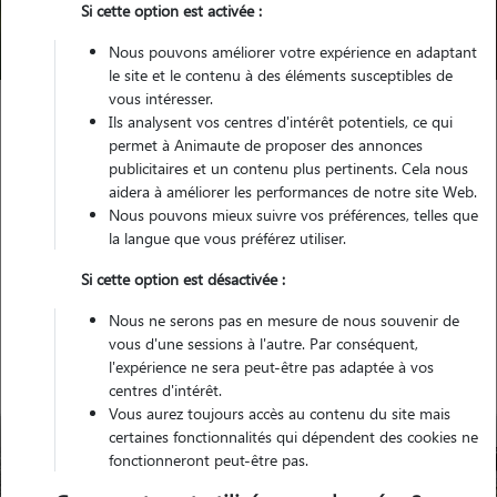
Si cette option est activée :
Trouver mon Pet Sitter
Nous pouvons améliorer votre expérience en adaptant
le site et le contenu à des éléments susceptibles de
vous intéresser.
Ils analysent vos centres d'intérêt potentiels, ce qui
Garde animaux
France
Ile-de-France
Val-de-Marne
permet à Animaute de proposer des annonces
Bonneuil-sur-Marne
publicitaires et un contenu plus pertinents. Cela nous
aidera à améliorer les performances de notre site Web.
Nous pouvons mieux suivre vos préférences, telles que
la langue que vous préférez utiliser.
Nos gardiens à Bonneuil-sur-
Si cette option est désactivée :
Marne
Nous ne serons pas en mesure de nous souvenir de
vous d'une sessions à l'autre. Par conséquent,
l'expérience ne sera peut-être pas adaptée à vos
centres d'intérêt.
Vous aurez toujours accès au contenu du site mais
certaines fonctionnalités qui dépendent des cookies ne
fonctionneront peut-être pas.