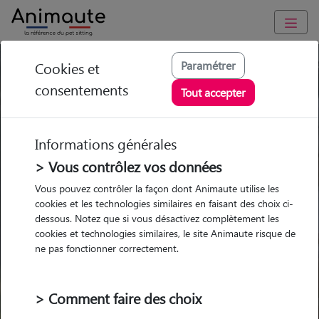
Paramétrer
Cookies et
Trouvez votre gardien idéal !
consentements
Tout accepter
Informations générales
Garde
Garde
Promenades
Promenades
chez le Pet Sitter
chez le Pet Sitter
> Vous contrôlez vos données
Visites
Visites
Vous pouvez contrôler la façon dont Animaute utilise les
cookies et les technologies similaires en faisant des choix ci-
dessous. Notez que si vous désactivez complètement les
cookies et technologies similaires, le site Animaute risque de
ne pas fonctionner correctement.
Pour quel animal ?
> Comment faire des choix