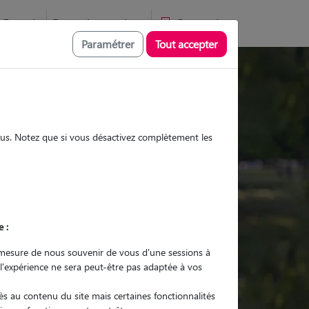
Favoris
Devenir pet sitter
Connexion
Paramétrer
Tout accepter
Promenades
Promenades
Visites
Visites
sous. Notez que si vous désactivez complètement les
e :
r quel animal ?
mesure de nous souvenir de vous d'une sessions à
 l'expérience ne sera peut-être pas adaptée à vos
er mon Pet Sitter
s au contenu du site mais certaines fonctionnalités