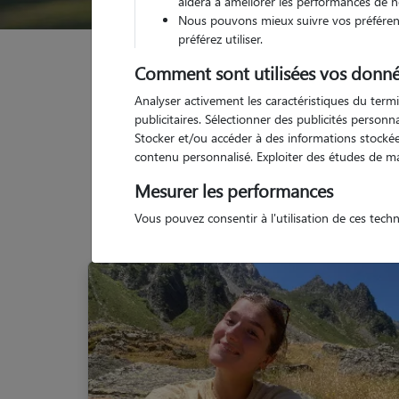
aidera à améliorer les performances de n
Nous pouvons mieux suivre vos préférenc
préférez utiliser.
Garde animaux
France
Nouvelle Aquitaine
L
Comment sont utilisées vos donné
Analyser activement les caractéristiques du termi
publicitaires. Sélectionner des publicités person
Stocker et/ou accéder à des informations stockées
contenu personnalisé. Exploiter des études de m
Mesurer les performances
Vous pouvez consentir à l'utilisation de ces tech