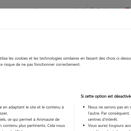
Comment ça marche ?
Recherche
ien idéal !
rifiés
Garde
Garde
chez le Pet Sitter
chez le Pet Sitter
ise les cookies et les technologies similaires en faisant des choix ci-des
ute risque de ne pas fonctionner correctement.
Si cette option est désactivé
Pou
 en adaptant le site et le contenu à
Nous ne serons pas en 
sser.
l'autre. Par conséquent,
tiels, ce qui permet à Animaute de
centres d'intérêt.
Trouv
n contenu plus pertinents. Cela nous
Vous aurez toujours accè