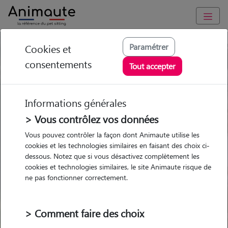
Paramétrer
Cookies et
Trouvez votre gardien idéal !
consentements
Tout accepter
Informations générales
Garde
Garde
Promenades
Promenades
chez le Pet Sitter
chez le Pet Sitter
> Vous contrôlez vos données
Visites
Visites
Vous pouvez contrôler la façon dont Animaute utilise les
cookies et les technologies similaires en faisant des choix ci-
dessous. Notez que si vous désactivez complètement les
cookies et technologies similaires, le site Animaute risque de
ne pas fonctionner correctement.
Pour quel animal ?
> Comment faire des choix