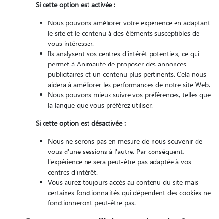
Si cette option est activée :
Trouver mon Pet Sitter
Nous pouvons améliorer votre expérience en adaptant
le site et le contenu à des éléments susceptibles de
vous intéresser.
Ils analysent vos centres d'intérêt potentiels, ce qui
Garde animaux
France
Bretagne
Finistère
Briec
permet à Animaute de proposer des annonces
publicitaires et un contenu plus pertinents. Cela nous
Pas encore de petsitters disponibles
aidera à améliorer les performances de notre site Web.
Nous pouvons mieux suivre vos préférences, telles que
Toutes nos petsitters à Briec
la langue que vous préférez utiliser.
Tous les promeneurs de chiens à Briec
Si cette option est désactivée :
Tous les cat sitters à Briec
Nous ne serons pas en mesure de nous souvenir de
vous d'une sessions à l'autre. Par conséquent,
l'expérience ne sera peut-être pas adaptée à vos
Tous les dog sitters à Briec
centres d'intérêt.
Vous aurez toujours accès au contenu du site mais
certaines fonctionnalités qui dépendent des cookies ne
fonctionneront peut-être pas.