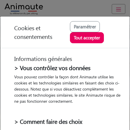
Paramétrer
Cookies et
Trouvez votre gardien idéal !
consentements
Tout accepter
Informations générales
Garde
Garde
Promenades
Promenades
chez le Pet Sitter
chez le Pet Sitter
> Vous contrôlez vos données
Visites
Visites
Vous pouvez contrôler la façon dont Animaute utilise les
cookies et les technologies similaires en faisant des choix ci-
dessous. Notez que si vous désactivez complètement les
cookies et technologies similaires, le site Animaute risque de
ne pas fonctionner correctement.
Pour quel animal ?
> Comment faire des choix