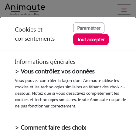
Paramétrer
Cookies et
Trouvez votre gardien idéal !
consentements
Tout accepter
Informations générales
Garde
Garde
Promenades
Promenades
chez le Pet Sitter
chez le Pet Sitter
> Vous contrôlez vos données
Visites
Visites
Vous pouvez contrôler la façon dont Animaute utilise les
cookies et les technologies similaires en faisant des choix ci-
dessous. Notez que si vous désactivez complètement les
cookies et technologies similaires, le site Animaute risque de
ne pas fonctionner correctement.
Pour quel animal ?
> Comment faire des choix