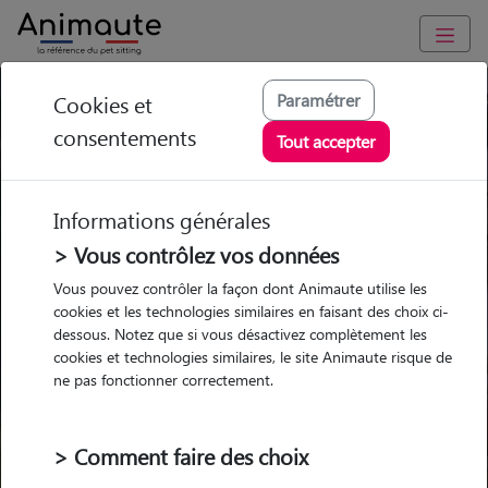
Paramétrer
Cookies et
Trouvez votre gardien idéal !
consentements
Tout accepter
Informations générales
Garde
Garde
Promenades
Promenades
chez le Pet Sitter
chez le Pet Sitter
> Vous contrôlez vos données
Visites
Visites
Vous pouvez contrôler la façon dont Animaute utilise les
cookies et les technologies similaires en faisant des choix ci-
dessous. Notez que si vous désactivez complètement les
cookies et technologies similaires, le site Animaute risque de
ne pas fonctionner correctement.
Pour quel animal ?
> Comment faire des choix