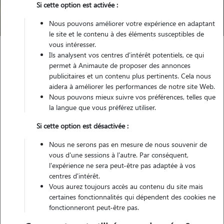
Si cette option est activée :
Trouver mon Pet Sitter
Nous pouvons améliorer votre expérience en adaptant
le site et le contenu à des éléments susceptibles de
vous intéresser.
Ils analysent vos centres d'intérêt potentiels, ce qui
Garde animaux
France
Provence Alpes Côte d'Azur
permet à Animaute de proposer des annonces
Bouches-du-Rhône
Graveson
publicitaires et un contenu plus pertinents. Cela nous
aidera à améliorer les performances de notre site Web.
Pas encore de petsitters disponibles
Nous pouvons mieux suivre vos préférences, telles que
la langue que vous préférez utiliser.
Toutes nos petsitters à Graveson
Si cette option est désactivée :
Tous les promeneurs de chiens à Graveson
Nous ne serons pas en mesure de nous souvenir de
Tous les cat sitters à Graveson
vous d'une sessions à l'autre. Par conséquent,
l'expérience ne sera peut-être pas adaptée à vos
centres d'intérêt.
Tous les dog sitters à Graveson
Vous aurez toujours accès au contenu du site mais
certaines fonctionnalités qui dépendent des cookies ne
fonctionneront peut-être pas.