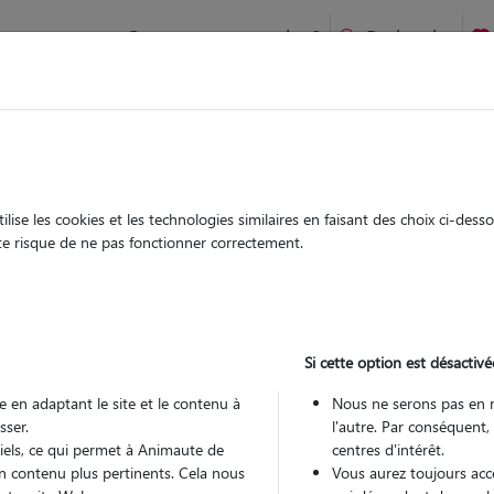
Comment ça marche ?
Recherche
ien idéal !
rifiés
Garde
Garde
chez le Pet Sitter
chez le Pet Sitter
ise les cookies et les technologies similaires en faisant des choix ci-des
ute risque de ne pas fonctionner correctement.
Si cette option est désactivé
Pou
 en adaptant le site et le contenu à
Nous ne serons pas en 
sser.
l'autre. Par conséquent,
tiels, ce qui permet à Animaute de
centres d'intérêt.
Trouv
n contenu plus pertinents. Cela nous
Vous aurez toujours accè