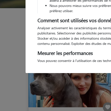
aidera à améliorer les performances de n
Nous pouvons mieux suivre vos préférenc
préférez utiliser.
Garde animaux
France
Provence Alpes Côte d'
Comment sont utilisées vos donné
Analyser activement les caractéristiques du termi
publicitaires. Sélectionner des publicités person
Stocker et/ou accéder à des informations stockées
contenu personnalisé. Exploiter des études de m
Mesurer les performances
Vous pouvez consentir à l'utilisation de ces tech