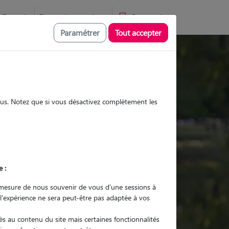
Favoris
Devenir pet sitter
Connexion
Paramétrer
Tout accepter
Promenades
Promenades
Visites
Visites
sous. Notez que si vous désactivez complètement les
e :
r quel animal ?
mesure de nous souvenir de vous d'une sessions à
 l'expérience ne sera peut-être pas adaptée à vos
er mon Pet Sitter
s au contenu du site mais certaines fonctionnalités