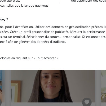
otre site Web.
qui dépendent des cooki
es, telles que la langue que vous
Azur
Bouches-du-Rhône
Graveson
es ?
nal pour l'identification. Utiliser des données de géolocalisation précises
nalisées. Créer un profil personnalisé de publicités. Mesurer la performanc
 sur un terminal. Sélectionner du contenu personnalisé. Sélectionner des p
Nos cat sitters à Graveso
arché afin de générer des données d'audience.
nologies en cliquant sur « Tout accepter »