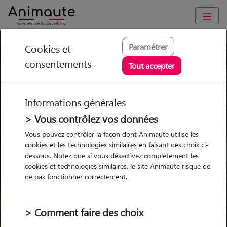
Paramétrer
Cookies et
Trouvez votre gardien idéal !
consentements
Tout accepter
Informations générales
Garde
Garde
Promenades
Promenades
chez le Pet Sitter
chez le Pet Sitter
> Vous contrôlez vos données
Visites
Visites
Vous pouvez contrôler la façon dont Animaute utilise les
cookies et les technologies similaires en faisant des choix ci-
dessous. Notez que si vous désactivez complètement les
cookies et technologies similaires, le site Animaute risque de
ne pas fonctionner correctement.
Pour quel animal ?
> Comment faire des choix