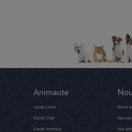
Animaute
Nou
Garde Chien
Notre é
Garde Chat
Nos par
Garde Animaux
Nos pets