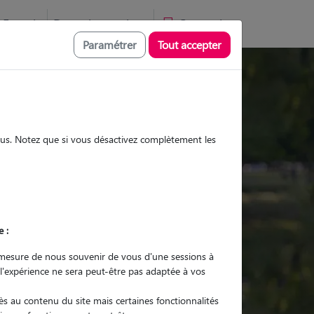
Favoris
Devenir pet sitter
Connexion
Paramétrer
Tout accepter
Promenades
Promenades
Visites
Visites
sous. Notez que si vous désactivez complètement les
e :
r quel animal ?
mesure de nous souvenir de vous d'une sessions à
 l'expérience ne sera peut-être pas adaptée à vos
er mon Pet Sitter
s au contenu du site mais certaines fonctionnalités