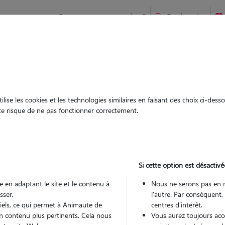
Comment ça marche ?
Recherche
ien idéal !
rifiés
Garde
Garde
chez le Pet Sitter
chez le Pet Sitter
ise les cookies et les technologies similaires en faisant des choix ci-des
ute risque de ne pas fonctionner correctement.
Si cette option est désactivé
Pou
 en adaptant le site et le contenu à
Nous ne serons pas en 
sser.
l'autre. Par conséquent,
tiels, ce qui permet à Animaute de
centres d'intérêt.
Trouv
n contenu plus pertinents. Cela nous
Vous aurez toujours accè