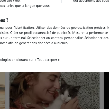
otre site Web.
qui dépendent des cooki
es, telles que la langue que vous
Azur
Bouches-du-Rhône
Marseille
es ?
nal pour l'identification. Utiliser des données de géolocalisation précises
nalisées. Créer un profil personnalisé de publicités. Mesurer la performanc
 sur un terminal. Sélectionner du contenu personnalisé. Sélectionner des p
arché afin de générer des données d'audience.
Nos gardiens à Marseille
nologies en cliquant sur « Tout accepter »