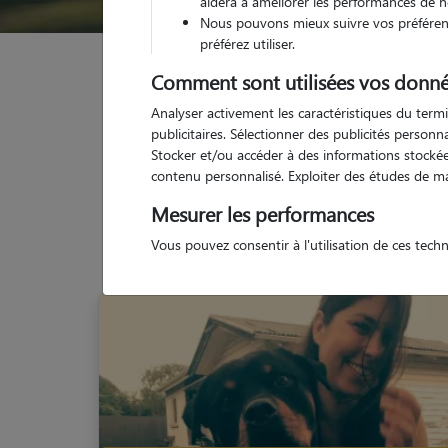
aidera à améliorer les performances de n
Nous pouvons mieux suivre vos préférenc
préférez utiliser.
Garde animaux
France
Provence Alpes Côte d'
Comment sont utilisées vos donné
Analyser activement les caractéristiques du termi
publicitaires. Sélectionner des publicités person
Stocker et/ou accéder à des informations stockées
contenu personnalisé. Exploiter des études de m
Mesurer les performances
Vous pouvez consentir à l'utilisation de ces tech