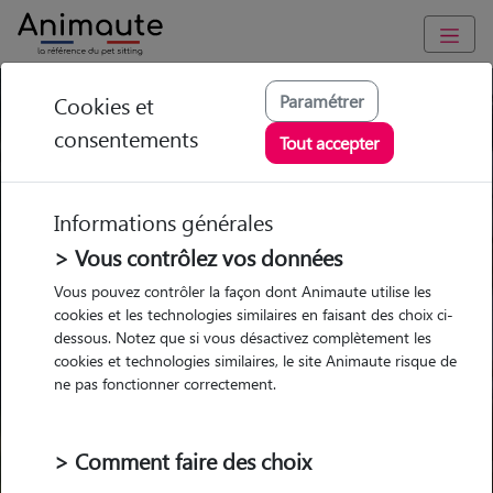
Paramétrer
Cookies et
Trouvez votre gardien idéal !
consentements
Tout accepter
Informations générales
Garde
Garde
Promenades
Promenades
chez le Pet Sitter
chez le Pet Sitter
> Vous contrôlez vos données
Visites
Visites
Vous pouvez contrôler la façon dont Animaute utilise les
cookies et les technologies similaires en faisant des choix ci-
dessous. Notez que si vous désactivez complètement les
cookies et technologies similaires, le site Animaute risque de
ne pas fonctionner correctement.
Pour quel animal ?
> Comment faire des choix