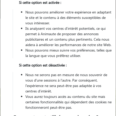
Si cette option est activée :
Trouver mon Pet Sitter
Nous pouvons améliorer votre expérience en adaptant
le site et le contenu à des éléments susceptibles de
vous intéresser.
Ils analysent vos centres d'intérêt potentiels, ce qui
Garde animaux
France
Ile-de-France
Val-d'Oise
permet à Animaute de proposer des annonces
Montsoult
publicitaires et un contenu plus pertinents. Cela nous
aidera à améliorer les performances de notre site Web.
Nous pouvons mieux suivre vos préférences, telles que
la langue que vous préférez utiliser.
Nos gardiens à Montsoult
Si cette option est désactivée :
Nous ne serons pas en mesure de nous souvenir de
vous d'une sessions à l'autre. Par conséquent,
l'expérience ne sera peut-être pas adaptée à vos
centres d'intérêt.
Vous aurez toujours accès au contenu du site mais
certaines fonctionnalités qui dépendent des cookies ne
fonctionneront peut-être pas.