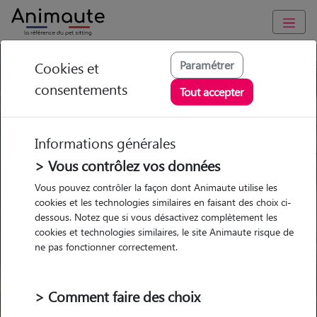
Paramétrer
Cookies et
Trouvez votre gardien idéal !
consentements
Tout accepter
Informations générales
Garde
Garde
Promenades
Promenades
chez le Pet Sitter
chez le Pet Sitter
> Vous contrôlez vos données
Visites
Visites
Vous pouvez contrôler la façon dont Animaute utilise les
cookies et les technologies similaires en faisant des choix ci-
dessous. Notez que si vous désactivez complètement les
cookies et technologies similaires, le site Animaute risque de
ne pas fonctionner correctement.
Pour quel animal ?
> Comment faire des choix